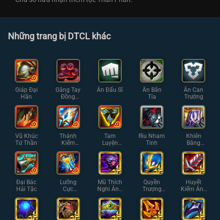
Những trang bị DTCL khác
Giáp Đại
Găng Tay
Ấn Đấu Sĩ
Ấn Bắn
Ấn Can
Hãn
Đồng
Tỉa
Trường
Phạm
Vũ Khúc
Thánh
Tam
Rìu Nham
Khiên
Tử Thần
Kiếm
Luyện
Tinh
Băng
Manazan
Kiếm
Randuin
e
Đại Bác
Lưỡng
Mũ Thích
Quyền
Huyết
Hải Tặc
Cực
Nghi Ánh
Trượng
Kiếm Ánh
Zhonya
Sáng
Thiên
Sáng
Thần Ánh
Sáng