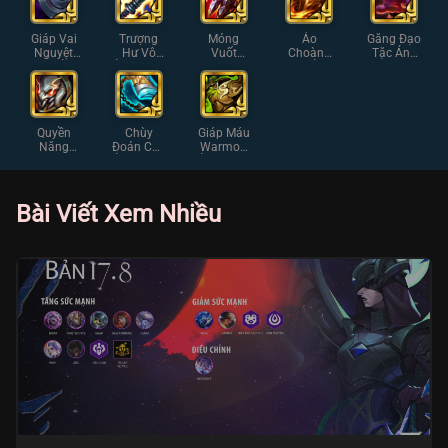
Giáp Vai
Trượng
Móng
Áo
Găng Đạo
Nguyệt
Hư Vô
Vuốt
Choàng
Tặc Ánh
Thần Ánh
Ánh Sáng
Sterak
Lửa Ánh
Sáng
Sáng
Ánh Sáng
Sáng
Quyền
Chùy
Giáp Máu
Năng
Đoản Côn
Warmog
Khổng Lồ
Ánh Sáng
Ánh Sáng
Ánh Sáng
Bài Viết Xem Nhiều