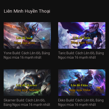
Liên Minh Huyền Thoại
Yone Build: Cách Lên Đồ, Bảng
Taric Build: Cách Lên Đồ, Bảng
Ngọc mùa 16 mạnh nhất
Ngọc mùa 16 mạnh nhất
Skarner Build: Cách Lên Đồ,
Ekko Build: Cách Lên Đồ, Bảng
Bảng Ngọc mùa 16 mạnh nhất
Ngọc mùa 16 mạnh nhất