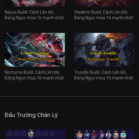
Nasus Build: Cách Lên Đồ,
Vladimir Build: Cách Lên Đồ,
Bảng Ngọc mùa 16 mạnh nhất
Bảng Ngọc mùa 16 mạnh nhất
Nocturne Build: Cách Lên Đồ,
Trundle Build: Cách Lên Đồ,
Bảng Ngọc mùa 16 mạnh nhất
Bảng Ngọc mùa 16 mạnh nhất
Đấu Trường Chân Lý