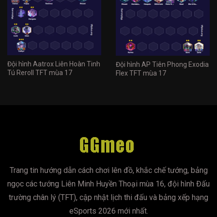
Đội hình Aatrox Liên Hoàn Tinh
Đội hình AP Tiên Phong Exodia
Tú Reroll TFT mùa 17
Flex TFT mùa 17
Trang tin hướng dẫn cách chơi lên đồ, khắc chế tướng, bảng
ngọc các tướng Liên Minh Huyền Thoại mùa 16, đội hình Đấu
trường chân lý (TFT), cập nhật lịch thi đấu và bảng xếp hạng
eSports 2026 mới nhất.