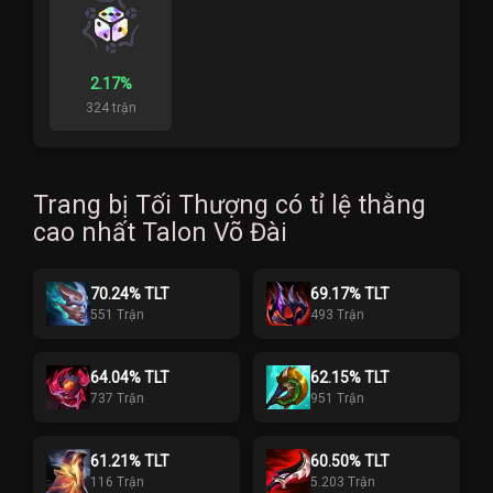
2.17%
324 trận
Trang bị Tối Thượng có tỉ lệ thằng
cao nhất Talon Võ Đài
70.24% TLT
69.17% TLT
551 Trận
493 Trận
64.04% TLT
62.15% TLT
737 Trận
951 Trận
61.21% TLT
60.50% TLT
116 Trận
5.203 Trận