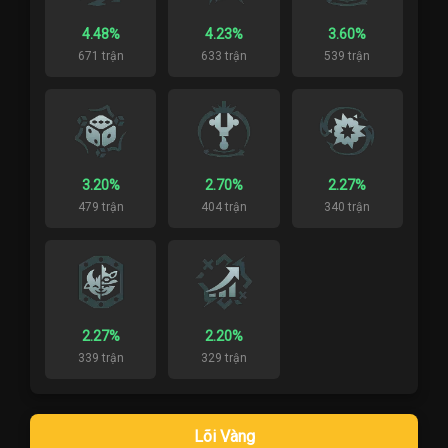
4.48%
4.23%
3.60%
671 trận
633 trận
539 trận
3.20%
2.70%
2.27%
479 trận
404 trận
340 trận
2.27%
2.20%
339 trận
329 trận
Lõi Vàng