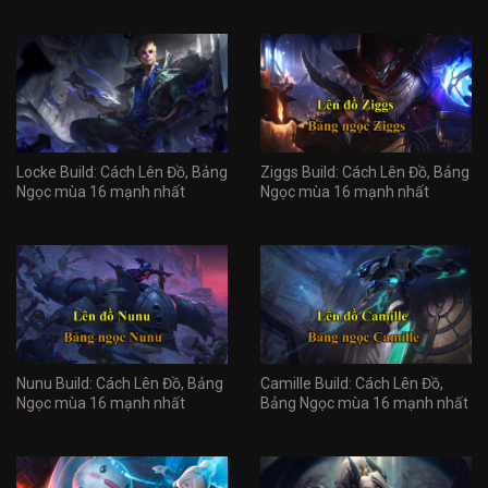
Locke Build: Cách Lên Đồ, Bảng
Ziggs Build: Cách Lên Đồ, Bảng
Ngọc mùa 16 mạnh nhất
Ngọc mùa 16 mạnh nhất
Nunu Build: Cách Lên Đồ, Bảng
Camille Build: Cách Lên Đồ,
Ngọc mùa 16 mạnh nhất
Bảng Ngọc mùa 16 mạnh nhất