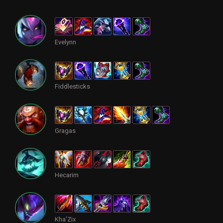
Evelynn
Fiddlesticks
Gragas
Hecarim
Kha'Zix