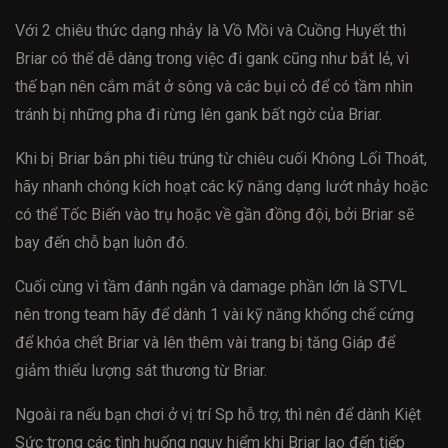
Với 2 chiêu thức dạng nhảy là Vồ Mồi và Cuồng Huyết thì
Briar có thể dễ dàng trong việc đi gank cũng như bắt lẻ, vì
thế bạn nên cắm mắt ở sông và các bụi cỏ để có tầm nhìn
tránh bị những pha đi rừng lên gank bất ngờ của Briar.
Khi bị Briar bắn phi tiêu trúng từ chiêu cuối Không Lối Thoát,
hãy nhanh chóng kích hoạt các kỹ năng dạng lướt nhảy hoặc
có thể Tốc Biến vào trụ hoặc về gần đồng đội, bởi Briar sẽ
bay đến chỗ bạn luôn đó.
Cuối cùng vì tầm đánh ngắn và damage phần lớn là STVL
nên trong team hãy để dành 1 vài kỹ năng khống chế cứng
để khóa chết Briar và lên thêm vài trang bị tăng Giáp để
giảm thiểu lượng sát thương từ Briar.
Ngoài ra nếu bạn chơi ở vị trí Sp hỗ trợ, thì nên để dành Kiệt
Sức trong các tình huống nguy hiểm khi Briar lao đến tiếp