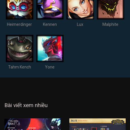
Heimerdinger
Kennen
Lux
Malphite
Tahm Kench
Yone
Bài viết xem nhiều