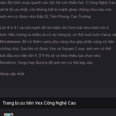
vào đội hình xoay quanh các tộc hệ còn thiếu hụt. 5 Công Nghệ Cao
sẽ là tối ưu nhất, còn không bất kì mảnh ghép chống chịu nào mà
anh em có được như Đấu Sĩ, Tiên Phong, Can Trường.
Lên 8 ở 4.1 và roll mạnh để tìm kiếm đủ form bài như mình nói ở
trên. Nếu tướng ra nhiều và có dư trang bị, có thể nuôi luôn Varus và
Mordekaiser để có thêm carry phụ cũng như góp phần củng cố dàn
chống chịu. Sau khi có được Vex và Sejuani 2 sao, anh em có thể
bắt đầu eco tiền lên 9. Ở 9 thì sẽ có khá nhiều lựa chọn như
Renekton, Viego hay Aurora để anh em có thể kẹp vào.
đang cập nhật
Trang bị ưu tiên Vex Công Nghệ Cao