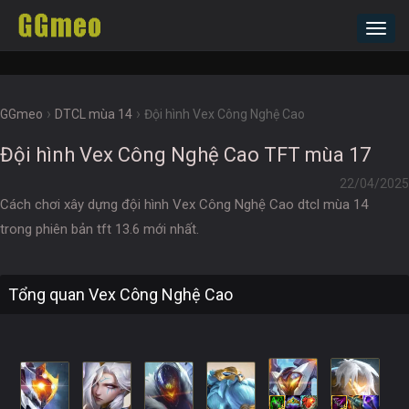
Toggl
navig
›
›
GGmeo
DTCL mùa 14
Đội hình Vex Công Nghệ Cao
Đội hình Vex Công Nghệ Cao TFT mùa 17
22/04/2025
Cách chơi xây dựng đội hình Vex Công Nghệ Cao dtcl mùa 14
trong phiên bản tft 13.6 mới nhất.
Tổng quan Vex Công Nghệ Cao