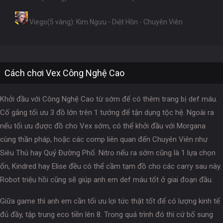
Viego(5 vàng): Kim Ngưu - Diệt Hồn - Chuyên Viên
Cách chơi Vex Công Nghệ Cao
Khởi đầu với Công Nghệ Cao từ sớm để có thêm trang bị def máu.
Cố gắng tối ưu 3 đồ lớn trên 1 tướng để tận dụng tộc hệ. Ngoài ra
nếu tối ưu được đồ cho Vex sớm, có thể khởi đầu với Morgana
cùng thần pháp, hoặc các comp liên quan đến Chuyên Viên như
Siêu Thú hay Quỷ Đường Phố. Nitro nếu ra sớm cũng là 1 lựa chọn
ổn, Kindred hay Elise đều có thể cầm tạm đồ cho các carry sau này.
Robot triệu hồi cũng sẽ giúp anh em def máu tốt ở giai đoạn đầu.
Giữa game thì anh em cần tối ưu lợi tức thật tốt để có lượng kinh tế
đủ đầy, tập trung eco tiền lên 8. Trong quá trình đó thì cứ bổ sung