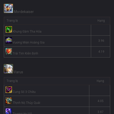
Mordekaiser
Trang bị
Hạng
Khung Gầm Tha Hóa
3.96
Vương Miện Hoàng Gia
4.19
Trái Tim Kiên Định
Varus
Trang bị
Hạng
Cung Số 3 Chiều
4.05
Thịnh Nộ Thủy Quái
3.87
Trượng Hư Vô