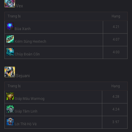
Vex
Trang bị
Hạng
4.21
Bùa Xanh
4.07
Kiếm Súng Hextech
4.00
Chùy Đoản Côn
Sejuani
Trang bị
Hạng
4.28
Giáp Máu Warmog
4.24
Giáp Tâm Linh
3.97
Lời Thề Hộ Vệ