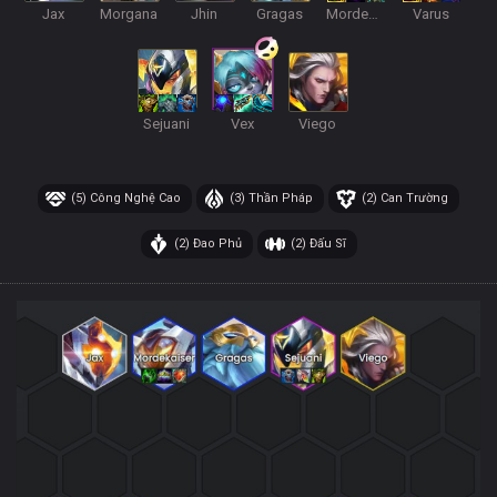
Jax
Morgana
Jhin
Gragas
Mordekaiser
Varus
Sejuani
Vex
Viego
(5)
Công Nghệ Cao
(3)
Thần Pháp
(2)
Can Trường
(2)
Đao Phủ
(2)
Đấu Sĩ