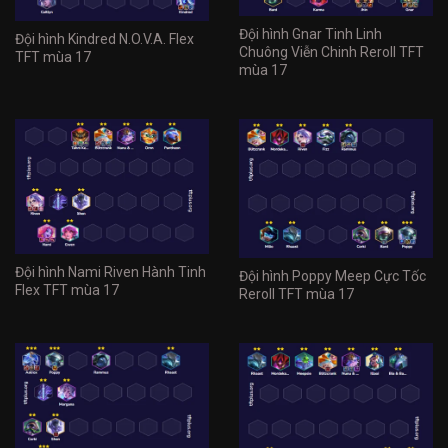
Đội hình Gnar Tinh Linh
Đội hình Kindred N.O.V.A. Flex
Chuông Viễn Chinh Reroll TFT
TFT mùa 17
mùa 17
Đội hình Nami Riven Hành Tinh
Đội hình Poppy Meep Cực Tốc
Flex TFT mùa 17
Reroll TFT mùa 17