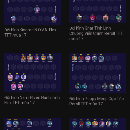
Đội hình Gnar Tinh Linh
Đội hình Kindred N.O.V.A. Flex
Chuông Viễn Chinh Reroll TFT
TFT mùa 17
mùa 17
Đội hình Nami Riven Hành Tinh
Đội hình Poppy Meep Cực Tốc
Flex TFT mùa 17
Reroll TFT mùa 17