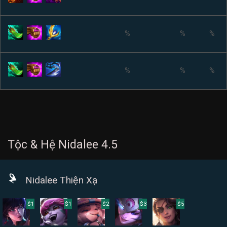
%
%
%
%
%
%
Tộc & Hệ Nidalee 4.5
Nidalee Thiện Xạ
$1
$1
$2
$3
$5