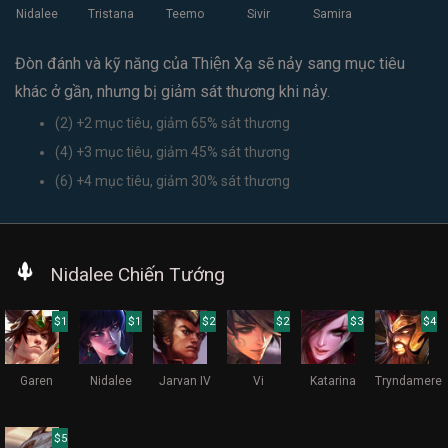
Nidalee
Tristana
Teemo
Sivir
Samira
Đòn đánh và kỹ năng của Thiện Xạ sẽ nảy sang mục tiêu
khác ở gần, nhưng bị giảm sát thương khi nảy.
(2) +2 mục tiêu, giảm 65% sát thương
(4) +3 mục tiêu, giảm 45% sát thương
(6) +4 mục tiêu, giảm 30% sát thương
Nidalee Chiến Tướng
$1
$1
$2
$2
$3
$4
Garen
Nidalee
Jarvan IV
Vi
Katarina
Tryndamere
$5