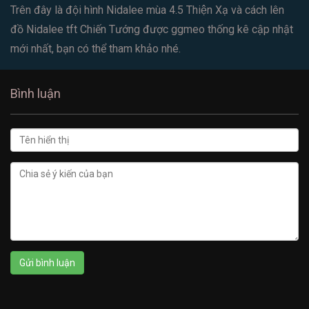
Trên đây là đội hình Nidalee mùa 4.5 Thiện Xạ và cách lên
đồ Nidalee tft Chiến Tướng được ggmeo thống kê cập nhật
mới nhất, bạn có thể tham khảo nhé.
Bình luận