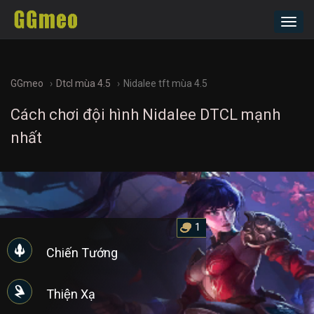
Toggl
navig
GGmeo
Dtcl mùa 4.5
Nidalee tft mùa 4.5
Cách chơi đội hình Nidalee DTCL mạnh
nhất
1
Chiến Tướng
Thiện Xạ