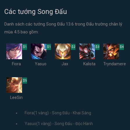
Các tướng Song Đấu
Danh sách các tướng Song Đấu 13.6 trong Đấu trường chân lý
mùa 4.5 bao gồm:
$1
$1
$2
$3
$4
Fiora
Yasuo
Jax
Kalista
Tryndamere
$5
LeeSin
Fiora(1 vàng) - Song Đấu - Khai Sáng
Yasuo(1 vàng) - Song Đấu - Độc Hành