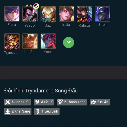
Fiora
Irelia
Shen
Yasuo
Jax
Kalista
LeeSin
Yone
Tryndamere
Đội hình Tryndamere Song Đấu
6
Song Đấu
3
Đồ Tể
2
Thánh Thần
2
Bí Ẩn
2
Khai Sáng
1
Liều Lĩnh