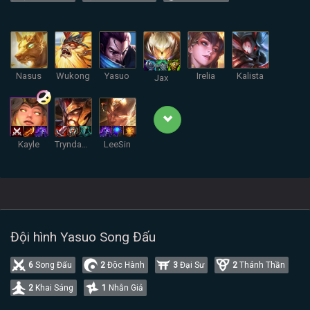
Nasus
Wukong
Yasuo
Irelia
Kalista
Jax
Kayle
Tryndamere
LeeSin
Đội hình Yasuo Song Đấu
6
Song Đấu
2
Độc Hành
3
Đại Sư
2
Thánh Thần
2
Khai Sáng
1
Nhẫn Giả