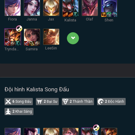
Fiora
Janna
Jax
Olaf
Kalista
Shen
LeeSin
Tryndamere
Samira
Đội hình Kalista Song Đấu
6
Song Đấu
2
Đại Sư
2
Thánh Thần
2
Độc Hành
2
Khai Sáng