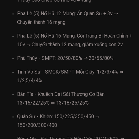
Pha Lê (5) Nổ Hũ 12 Mạng: Ấn Quân Sư + 3v ⇒
Chuyển thành 16 mạng
Pha Lê (5) Nổ Hũ 16 Mạng: Gói Trang Bị Hoàn Chỉnh +
10v ⇒ Chuyển thành 12 mạng, giảm xuống còn 2v
Phù Thủy - SMPT: 20/50/80% ⇒ 20/55/80%
Tinh Võ Sư - SMCK/SMPT Mỗi Giây: 1/2/3/4% ⇒
1/2,5/4/4%
Bắn Tỉa - Khuếch Đại Sát Thương Cơ Bản:
13/16/22/25% ⇒ 13/18/25/25%
Quân Sư - Khiên: 150/225/350/450 ⇒
150/200/300/400
Bóng Ma - Sát Thương Từ Hắc Giới: 20/40/60% ⇒