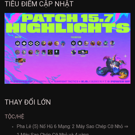
TIÊU ĐIỂM CẬP NHẬT
THAY ĐỔI LỚN
TỘC/HỆ
Pha Lê (5) Nổ Hũ 6 Mạng: 2 Máy Sao Chép Cỡ Nhỏ ⇒
1 Máy Sao Chép Cỡ Nhỏ và 4 vàng