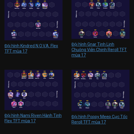
Đội hình Gnar Tinh Linh
Đội hình Kindred N.O.V.A. Flex
Chuông Viễn Chinh Reroll TFT
TFT mùa 17
mùa 17
Đội hình Nami Riven Hành Tinh
Đội hình Poppy Meep Cực Tốc
Flex TFT mùa 17
Reroll TFT mùa 17