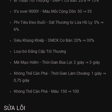
Bí Thuật Tối Thượng - SMPT Cơ Bản: 20% ⇒ 15%
It’s over 9000! - Máu Mỗi Cộng Dồn: 50 ⇒ 35
Phi Tiêu Đeo Đuổi - Sát Thương từ Lửa Hồ Ly: 5% ⇒
6%
Siêu Khủng Khiếp - SMCK Cơ Bản: 20% ⇒ 30%
Loại bỏ Đẳng Cấp Tối Thượng
Mê Mạo Hiểm - Thời Gian Bùa Lợi: 2 giây ⇒ 3 giây
Không Thể Cản Phá - Thời Gian Làm Choáng: 1 giây ⇒
0,75 giây
Không Thể Cản Phá - Máu: 150 ⇒ 100
SỬA LỖI