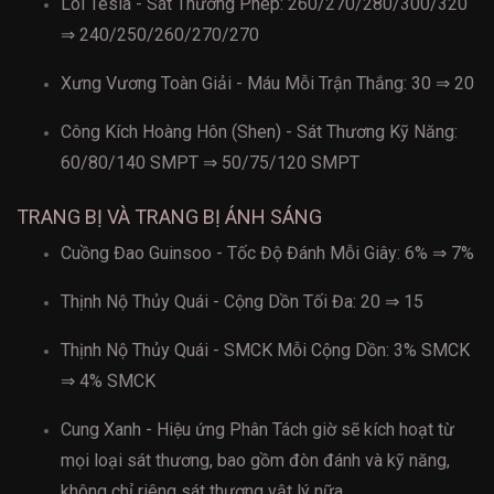
Lõi Tesla - Sát Thương Phép: 260/270/280/300/320
⇒ 240/250/260/270/270
Xưng Vương Toàn Giải - Máu Mỗi Trận Thắng: 30 ⇒ 20
Công Kích Hoàng Hôn (Shen) - Sát Thương Kỹ Năng:
60/80/140 SMPT ⇒ 50/75/120 SMPT
TRANG BỊ VÀ TRANG BỊ ÁNH SÁNG
Cuồng Đao Guinsoo - Tốc Độ Đánh Mỗi Giây: 6% ⇒ 7%
Thịnh Nộ Thủy Quái - Cộng Dồn Tối Đa: 20 ⇒ 15
Thịnh Nộ Thủy Quái - SMCK Mỗi Cộng Dồn: 3% SMCK
⇒ 4% SMCK
Cung Xanh - Hiệu ứng Phân Tách giờ sẽ kích hoạt từ
mọi loại sát thương, bao gồm đòn đánh và kỹ năng,
không chỉ riêng sát thương vật lý nữa.