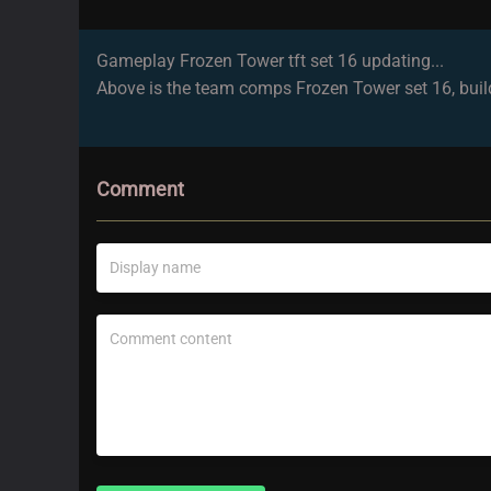
Gameplay Frozen Tower tft set 16 updating...
Above is the team comps Frozen Tower set 16, build
Comment