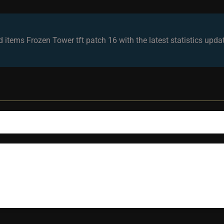
 items Frozen Tower tft patch 16 with the latest statistics upd