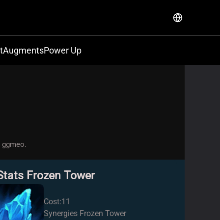
t
Augments
Power Up
h ggmeo.
Stats Frozen Tower
Cost:11
Synergies Frozen Tower