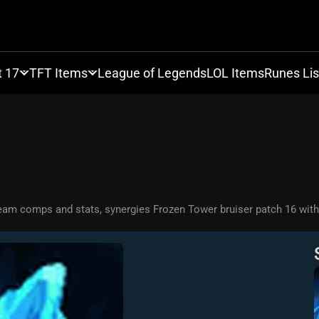
t 17
TFT Items
League of Legends
LOL Items
Runes Lis
 team comps and stats, synergies Frozen Tower bruiser patch 16 wit