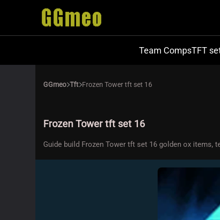
Team Comps
TFT se
GGmeo
Tft
Frozen Tower tft set 16
Frozen Tower tft set 16
Guide build Frozen Tower tft set 16 golden ox items,