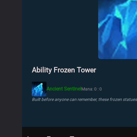
Ability Frozen Tower
Ancient Sentinel
Mana: 0 : 0
Built before anyone can remember, these frozen statues l