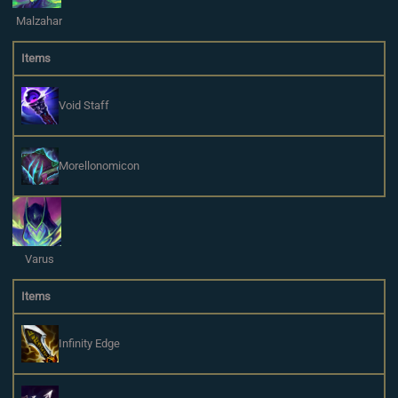
Malzahar
Items
Void Staff
Morellonomicon
Varus
Items
Infinity Edge