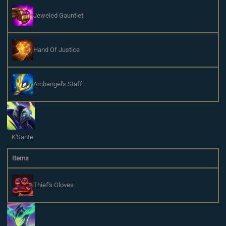
Jeweled Gauntlet
Hand Of Justice
Archangel's Staff
K'Sante
Items
Thief's Gloves