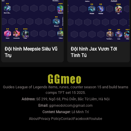
Đội hình Meepsie Siêu Vũ
Đội hình Jax Vươn Tới
Trụ
Tinh Tú
Guides League of Legends items, runes, counter season 15 and build teams
comps TFT set 15 2025.
Address:
Số 299, Ngõ 68, Phú Diễn, Bắc Từ Liêm, Hà Nội
Email:
ggmeodotcom@gmail.com
Content Manager:
Lê Minh Trí
About
Privacy Policy
Contact
Facebook
Youtube
https://mumoira.tv
lmss
xoilac
xoilac
trực tiếp bóng đá
Xôi Lạc TV
Jun88
socolive
https://bongdalu.us.com/
game đổi thưởng
tài xỉu online
xoilac
xoilac