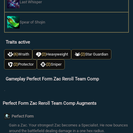
Last Whisper
Spear of Shojin
Traits active
(6)
Wraith
(2)
Heavyweight
(2)
Star Guardian
(2)
Protector
(2)
Sniper
Gameplay Perfect Form Zac Reroll Team Comp
.
Perfect Form Zac Reroll Team Comp Augments
Perfect Form
Gain a Zac. Your strongest Zac becomes a Specialist. He now bounces
around the battlefield dealing damage in a one hex radius.