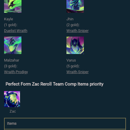
Kayle
Jhin
(1 gold):
(2 gold):
Duelist
,
Wraith
Wraith
,
Sniper
Malzahar
Varus
(3 gold):
(5 gold):
Wraith
,
Prodigy
Wraith
,
Sniper
Perfect Form Zac Reroll Team Comp Items priority
Zac
Items