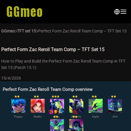
GGmeo
TFT set 15
Perfect Form Zac Reroll Team Comp – TFT Set 15
Perfect Form Zac Reroll Team Comp – TFT Set 15
How to Play and Build the Perfect Form Zac Reroll Team Comp in TFT
Set 15 (Patch 15.1)
15/4/2026
Perfect Form Zac Reroll Team Comp overview
✭
✭
✭
✭
✭
✭
✭
✭
✭
✭
✭
✭
✭
Poppy
Neeko
✭
Zac
✭
K'Sante
✭
✭
Kayle
Jhin