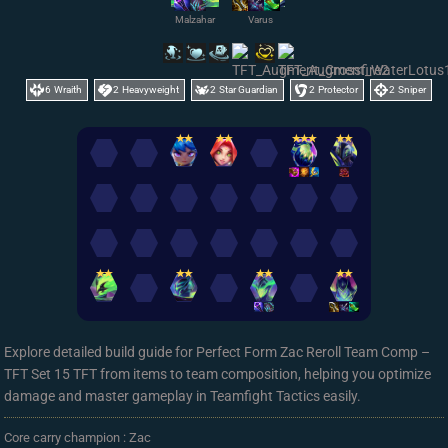
Malzahar
Varus
6
Wraith
2
Heavyweight
2
Star Guardian
2
Protector
2
Sniper
✭
✭
✭
✭
✭
✭
✭
✭
✭
✭
✭
✭
✭
✭
✭
✭
✭
Explore detailed build guide for Perfect Form Zac Reroll Team Comp –
TFT Set 15 TFT from items to team composition, helping you optimize
damage and master gameplay in Teamfight Tactics easily.
Core carry champion : Zac