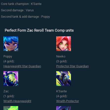
Core tank champion : K'Sante
Second damage : Varus
Second tank & add damage : Poppy
Perfect Form Zac Reroll Team Comp units
Poppy
Neeko
(4 gold):
(3 gold):
Heavyweight
,
Star Guardian
Protector
,
Star Guardian
Zac
K'Sante
(1 gold):
(4 gold):
Wraith
,
Heavyweight
Wraith
,
Protector