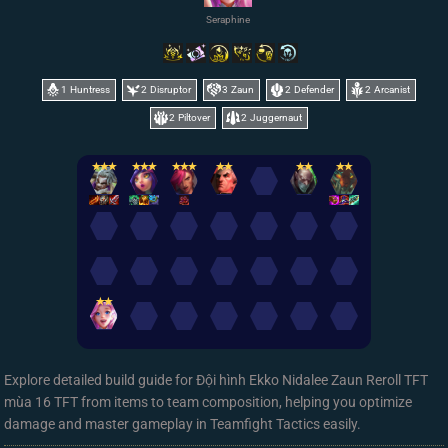
Seraphine
1
Huntress
2
Disruptor
3
Zaun
2
Defender
2
Arcanist
2
Piltover
2
Juggernaut
✭
✭
✭
✭
✭
✭
✭
✭
✭
✭
✭
✭
✭
✭
✭
✭
✭
Explore detailed build guide for Đội hình Ekko Nidalee Zaun Reroll TFT
mùa 16 TFT from items to team composition, helping you optimize
damage and master gameplay in Teamfight Tactics easily.