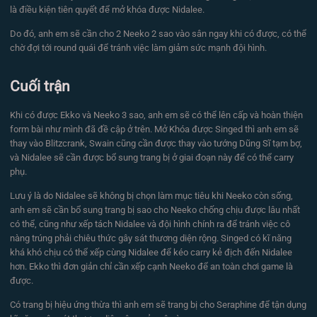
là điều kiện tiên quyết để mở khóa được Nidalee.
Do đó, anh em sẽ cần cho 2 Neeko 2 sao vào sân ngay khi có được, có thể
chờ đợi tới round quái để tránh việc làm giảm sức mạnh đội hình.
Cuối trận
Khi có được Ekko và Neeko 3 sao, anh em sẽ có thể lên cấp và hoàn thiện
form bài như mình đã đề cập ở trên. Mở Khóa được Singed thì anh em sẽ
thay vào Blitzcrank, Swain cũng cần được thay vào tướng Dũng Sĩ tạm bợ,
và Nidalee sẽ cần được bổ sung trang bị ở giai đoạn này để có thể carry
phụ.
Lưu ý là do Nidalee sẽ không bị chọn làm mục tiêu khi Neeko còn sống,
anh em sẽ cần bổ sung trang bị sao cho Neeko chống chịu được lâu nhất
có thể, cũng như xếp tách Nidalee và đội hình chính ra để tránh việc cô
nàng trúng phải chiêu thức gây sát thương diện rộng. Singed có kĩ năng
khá khó chịu có thể xếp cùng Nidalee để kéo carry kẻ địch đến Nidalee
hơn. Ekko thì đơn giản chỉ cần xếp cạnh Neeko để an toàn chơi game là
được.
Có trang bị hiệu ứng thừa thì anh em sẽ trang bị cho Seraphine để tận dụng