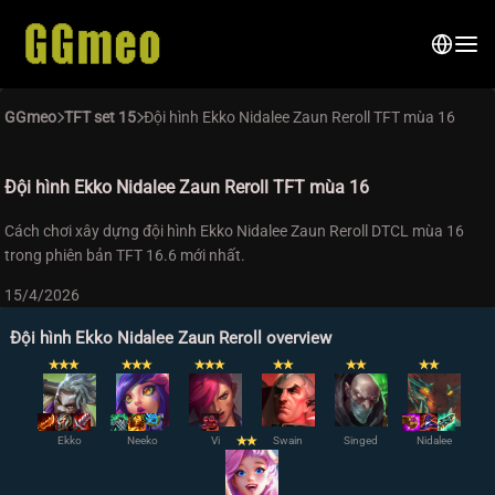
GGmeo
TFT set 15
Đội hình Ekko Nidalee Zaun Reroll TFT mùa 16
Đội hình Ekko Nidalee Zaun Reroll TFT mùa 16
Cách chơi xây dựng đội hình Ekko Nidalee Zaun Reroll DTCL mùa 16
trong phiên bản TFT 16.6 mới nhất.
15/4/2026
Đội hình Ekko Nidalee Zaun Reroll overview
✭
✭
✭
✭
✭
✭
✭
✭
✭
✭
✭
✭
✭
✭
✭
Ekko
Neeko
Vi
✭
✭
Swain
Singed
Nidalee