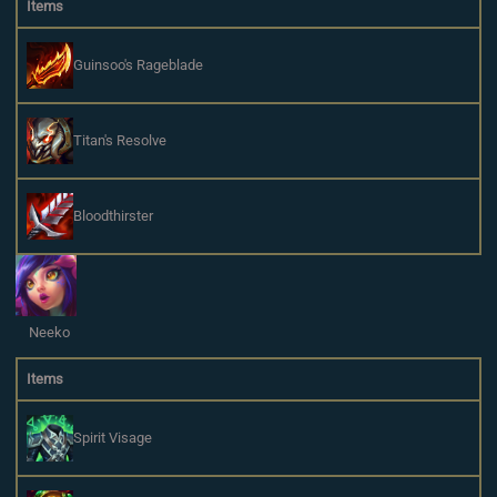
Items
Guinsoo's Rageblade
Titan's Resolve
Bloodthirster
Neeko
Items
Spirit Visage