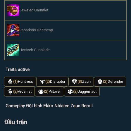
Jeweled Gauntlet
Rabadon's Deathcap
Hextech Gunblade
Traits active
(1)
Huntress
(2)
Disruptor
(3)
Zaun
(2)
Defender
(2)
Arcanist
(2)
Piltover
(2)
Juggernaut
Gameplay Đội hình Ekko Nidalee Zaun Reroll
Đầu trận