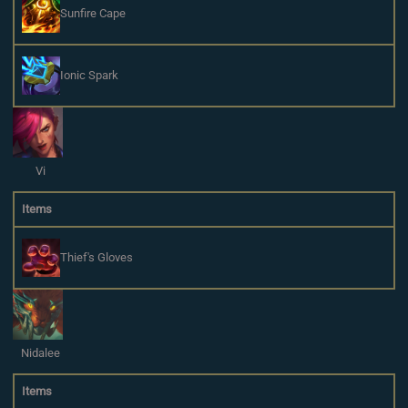
Sunfire Cape
Ionic Spark
Vi
Items
Thief's Gloves
Nidalee
Items