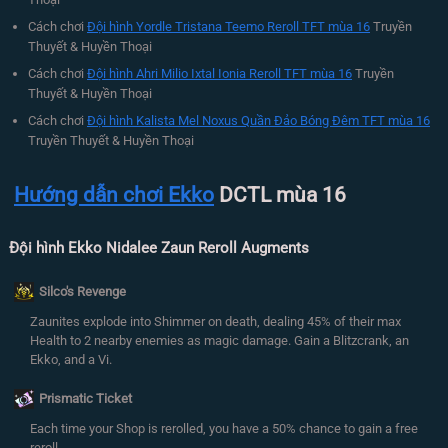
Cách chơi
Đội hình Yordle Tristana Teemo Reroll TFT mùa 16
Truyền
Thuyết & Huyền Thoại
Cách chơi
Đội hình Ahri Milio Ixtal Ionia Reroll TFT mùa 16
Truyền
Thuyết & Huyền Thoại
Cách chơi
Đội hình Kalista Mel Noxus Quần Đảo Bóng Đêm TFT mùa 16
Truyền Thuyết & Huyền Thoại
Hướng dẫn chơi Ekko
DCTL mùa 16
Đội hình Ekko Nidalee Zaun Reroll Augments
Silco's Revenge
Zaunites explode into Shimmer on death, dealing 45% of their max
Health to 2 nearby enemies as magic damage. Gain a Blitzcrank, an
Ekko, and a Vi.
Prismatic Ticket
Each time your Shop is rerolled, you have a 50% chance to gain a free
reroll.