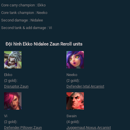
Core carry champion : Ekko
Core tank champion : Neeko
Second damage : Nidalee
Second tank & add damage : Vi
Đội hình Ekko Nidalee Zaun Reroll units
Ekko
Neeko
(2 gold):
(2 gold):
Disruptor
,
Zaun
Defender
,
Ixtal
,
Arcanist
Vi
Swain
(2 gold):
(4 gold):
Defender
,
Piltover
,
Zaun
Juggernaut
,
Noxus
,
Arcanist