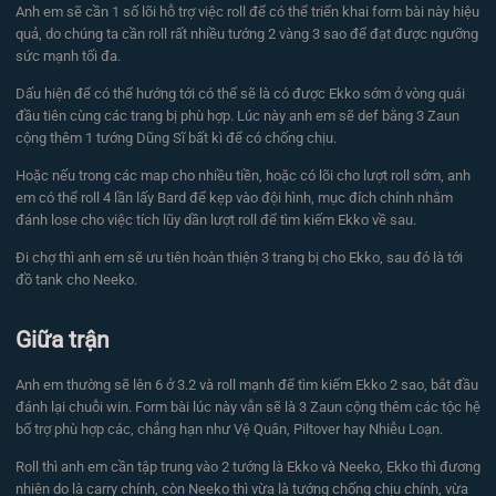
Anh em sẽ cần 1 số lõi hỗ trợ việc roll để có thể triển khai form bài này hiệu
quả, do chúng ta cần roll rất nhiều tướng 2 vàng 3 sao để đạt được ngưỡng
sức mạnh tối đa.
Dấu hiện để có thể hướng tới có thể sẽ là có được Ekko sớm ở vòng quái
đầu tiên cùng các trang bị phù hợp. Lúc này anh em sẽ def bằng 3 Zaun
cộng thêm 1 tướng Dũng Sĩ bất kì để có chống chịu.
Hoặc nếu trong các map cho nhiều tiền, hoặc có lõi cho lượt roll sớm, anh
em có thể roll 4 lần lấy Bard để kẹp vào đội hình, mục đích chính nhằm
đánh lose cho việc tích lũy dần lượt roll để tìm kiếm Ekko về sau.
Đi chợ thì anh em sẽ ưu tiên hoàn thiện 3 trang bị cho Ekko, sau đó là tới
đồ tank cho Neeko.
Giữa trận
Anh em thường sẽ lên 6 ở 3.2 và roll mạnh để tìm kiếm Ekko 2 sao, bắt đầu
đánh lại chuỗi win. Form bài lúc này vẫn sẽ là 3 Zaun cộng thêm các tộc hệ
bổ trợ phù hợp các, chẳng hạn như Vệ Quân, Piltover hay Nhiễu Loạn.
Roll thì anh em cần tập trung vào 2 tướng là Ekko và Neeko, Ekko thì đương
nhiên do là carry chính, còn Neeko thì vừa là tướng chống chịu chính, vừa