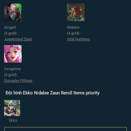
Singed
Nidalee
(4 gold):
(4 gold):
Juggernaut
,
Zaun
Ixtal
,
Huntress
Seraphine
(4 gold):
Disruptor
,
Piltover
Đội hình Ekko Nidalee Zaun Reroll Items priority
Ekko