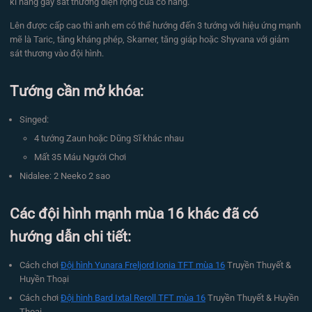
kĩ năng gây sát thương diện rộng của cô nàng.
Lên được cấp cao thì anh em có thể hướng đến 3 tướng với hiệu ứng mạnh
mẽ là Taric, tăng kháng phép, Skarner, tăng giáp hoặc Shyvana với giảm
sát thương vào đội hình.
Tướng cần mở khóa:
Singed:
4 tướng Zaun hoặc Dũng Sĩ khác nhau
Mất 35 Máu Người Chơi
Nidalee: 2 Neeko 2 sao
Các đội hình mạnh mùa 16 khác đã có
hướng dẫn chi tiết:
Cách chơi
Đội hình Yunara Freljord Ionia TFT mùa 16
Truyền Thuyết &
Huyền Thoại
Cách chơi
Đội hình Bard Ixtal Reroll TFT mùa 16
Truyền Thuyết & Huyền
Thoại