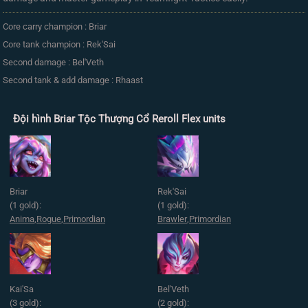
Core carry champion : Briar
Core tank champion : Rek'Sai
Second damage : Bel'Veth
Second tank & add damage : Rhaast
Đội hình Briar Tộc Thượng Cổ Reroll Flex units
Briar
Rek'Sai
(1 gold):
(1 gold):
Anima
,
Rogue
,
Primordian
Brawler
,
Primordian
Kai'Sa
Bel'Veth
(3 gold):
(2 gold):