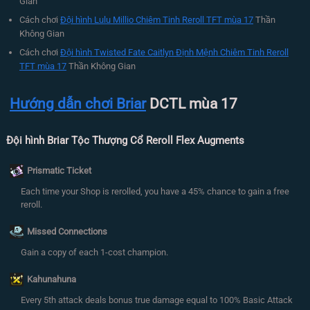
Gian
Cách chơi
Đội hình Lulu Millio Chiêm Tinh Reroll TFT mùa 17
Thần
Không Gian
Cách chơi
Đội hình Twisted Fate Caitlyn Định Mệnh Chiêm Tinh Reroll
TFT mùa 17
Thần Không Gian
Hướng dẫn chơi Briar
DCTL mùa 17
Đội hình Briar Tộc Thượng Cổ Reroll Flex Augments
Prismatic Ticket
Each time your Shop is rerolled, you have a 45% chance to gain a free
reroll.
Missed Connections
Gain a copy of each 1-cost champion.
Kahunahuna
Every 5th attack deals bonus true damage equal to 100% Basic Attack