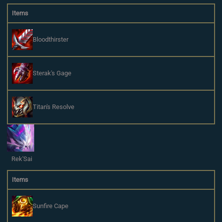
Items
Bloodthirster
Sterak's Gage
Titan's Resolve
Rek'Sai
Items
Sunfire Cape