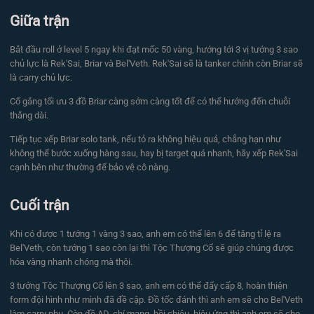
Giữa trận
Bắt đầu roll ở level 5 ngay khi đạt mốc 50 vàng, hướng tới 3 vị tướng 3 sao
chủ lực là Rek'Sai, Briar và Bel'Veth. Rek'Sai sẽ là tanker chính còn Briar sẽ
là carry chủ lực.
Cố gắng tối ưu 3 đồ Briar càng sớm càng tốt để có thể hướng đến chuỗi
thắng dài.
Tiếp tục xếp Briar solo tank, nếu tỏ ra không hiệu quả, chẳng hạn như
không thể bước xuống hàng sau, hay bị target quá nhanh, hãy xếp Rek'Sai
cạnh bên như thường để bảo vệ cô nàng.
Cuối trận
Khi có được 1 tướng 1 vàng 3 sao, anh em có thể lên 6 để tăng tỉ lệ ra
Bel'Veth, còn tướng 1 sao còn lại thì Tộc Thượng Cổ sẽ giúp chúng được
hóa vàng nhanh chóng mà thôi.
3 tướng Tộc Thượng Cổ lên 3 sao, anh em có thể đẩy cấp 8, hoàn thiện
form đội hình như mình đã đề cập. Đồ tốc đánh thì anh em sẽ cho Bel'Veth
làm carry phụ. Còn đồ AD, chí mạng, hồi chiêu, hiệu ứng thì anh em sẽ cho