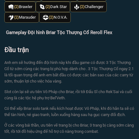
(2)
Brawler
(2)
Dark Star
(2)
Challenger
(2)
Marauder
(2)
N.O.V.A.
Gameplay Đội hình Briar Tộc Thượng Cổ Reroll Flex
Đầu trận
Anh em sẽ hướng đến đội hình này khi đầu game có được 3 Tộc Thượng
Cổ từ sớm cùng các trang bị phù hợp dành cho . 3 Tộc Thượng Cổ ngay 2.1
là tối quan trọng để anh em bắt đầu có được các bản sao của các carry từ
sớm, thuận lợi cho việc hóa vàng.
Slot còn lại sẽ ưu tiên Vô Pháp cho Briar, rồi tới Đấu Sĩ cho Rek'Sai và cuối
cùng là các tộc hệ phụ trợ Bel'Veth.
Có thể xếp Briar solo tank nếu kích hoạt được Vô Pháp, khi đó hắn ta sẽ có
thể tàn hình, né giao tranh, luồn xuống hàng sau hạ gục carry đối địch.
Ở các vòng bái thần, ưu tiên vẽ trang bị cho Briar, 3 trang bị càng sớm càng
tốt, rồi tới đồ hiệu ứng để hỗ trợ cô nàng trong combat.