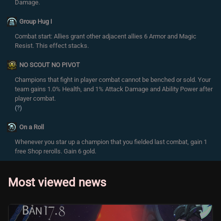
Damage.
Group Hug I
Combat start: Allies grant other adjacent allies 6 Armor and Magic
Resist. This effect stacks.
NO SCOUT NO PIVOT
Champions that fight in player combat cannot be benched or sold. Your
team gains 1.0% Health, and 1% Attack Damage and Ability Power after
player combat.
(?)
On a Roll
Whenever you star up a champion that you fielded last combat, gain 1
free Shop rerolls. Gain 6 gold.
Most viewed news