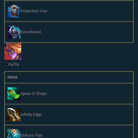
Protector's Vow
Evenshroud
Kai'Sa
Items
Spear of Shojin
Infinity Edge
Striker's Flail