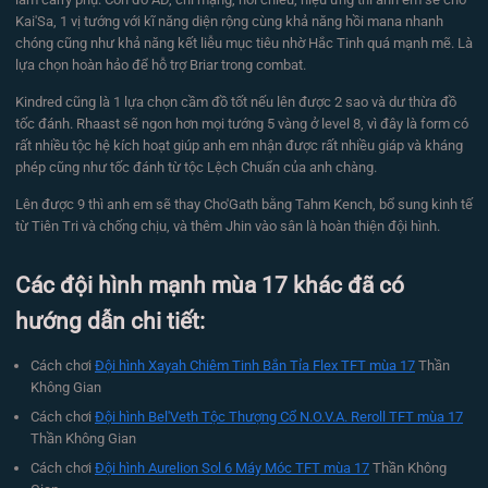
Kai'Sa, 1 vị tướng với kĩ năng diện rộng cùng khả năng hồi mana nhanh
chóng cũng như khả năng kết liễu mục tiêu nhờ Hắc Tinh quá mạnh mẽ. Là
lựa chọn hoàn hảo để hỗ trợ Briar trong combat.
Kindred cũng là 1 lựa chọn cầm đồ tốt nếu lên được 2 sao và dư thừa đồ
tốc đánh. Rhaast sẽ ngon hơn mọi tướng 5 vàng ở level 8, vì đây là form có
rất nhiều tộc hệ kích hoạt giúp anh em nhận được rất nhiều giáp và kháng
phép cũng như tốc đánh từ tộc Lệch Chuẩn của anh chàng.
Lên được 9 thì anh em sẽ thay Cho'Gath bằng Tahm Kench, bổ sung kinh tế
từ Tiên Tri và chống chịu, và thêm Jhin vào sân là hoàn thiện đội hình.
Các đội hình mạnh mùa 17 khác đã có
hướng dẫn chi tiết:
Cách chơi
Đội hình Xayah Chiêm Tinh Bắn Tỉa Flex TFT mùa 17
Thần
Không Gian
Cách chơi
Đội hình Bel'Veth Tộc Thượng Cổ N.O.V.A. Reroll TFT mùa 17
Thần Không Gian
Cách chơi
Đội hình Aurelion Sol 6 Máy Móc TFT mùa 17
Thần Không