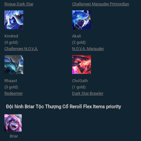
Rogue
,
Dark Star
Challenger
,
Marauder
,
Primordian
Kindred
Akali
(4 gold):
(2 gold):
Challenger
,
N.O.V.A.
N.O.V.A.
,
Marauder
Rhaast
Cho'Gath
(3 gold):
(1 gold):
Redeemer
Dark Star
,
Brawler
Đội hình Briar Tộc Thượng Cổ Reroll Flex Items priority
Briar