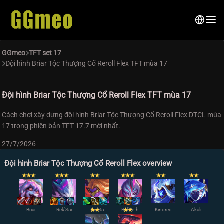
GGmeo
TFT set 17
Đội hình Briar Tộc Thượng Cổ Reroll Flex TFT mùa 17
Đội hình Briar Tộc Thượng Cổ Reroll Flex TFT mùa 17
Cách chơi xây dựng đội hình Briar Tộc Thượng Cổ Reroll Flex DTCL mùa
17 trong phiên bản TFT 17.7 mới nhất.
27/7/2026
Đội hình Briar Tộc Thượng Cổ Reroll Flex overview
✭
✭
✭
✭
✭
✭
✭
✭
✭
✭
✭
✭
✭
✭
✭
Briar
Rek'Sai
✭
Kai'Sa
✭
Bel'Veth
✭
✭
Kindred
Akali