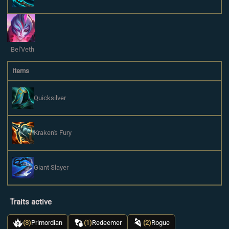
Bel'Veth
Items
Quicksilver
Kraken's Fury
Giant Slayer
Traits active
(3)
Primordian
(1)
Redeemer
(2)
Rogue