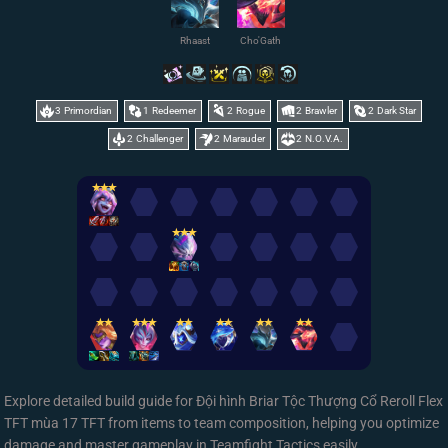
Rhaast
Cho'Gath
3
Primordian
1
Redeemer
2
Rogue
2
Brawler
2
Dark Star
2
Challenger
2
Marauder
2
N.O.V.A.
✭
✭
✭
✭
✭
✭
✭
✭
✭
✭
✭
✭
✭
✭
✭
✭
✭
✭
✭
Explore detailed build guide for Đội hình Briar Tộc Thượng Cổ Reroll Flex
TFT mùa 17 TFT from items to team composition, helping you optimize
damage and master gameplay in Teamfight Tactics easily.