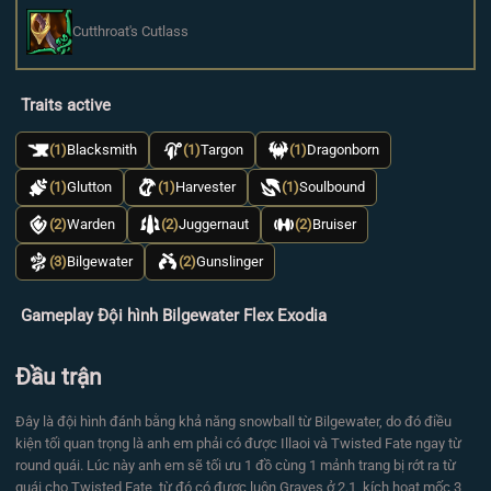
Cutthroat's Cutlass
Traits active
(1)
Blacksmith
(1)
Targon
(1)
Dragonborn
(1)
Glutton
(1)
Harvester
(1)
Soulbound
(2)
Warden
(2)
Juggernaut
(2)
Bruiser
(3)
Bilgewater
(2)
Gunslinger
Gameplay Đội hình Bilgewater Flex Exodia
Đầu trận
Đây là đội hình đánh bằng khả năng snowball từ Bilgewater, do đó điều
kiện tối quan trọng là anh em phải có được Illaoi và Twisted Fate ngay từ
round quái. Lúc này anh em sẽ tối ưu 1 đồ cùng 1 mảnh trang bị rớt ra từ
quái cho Twisted Fate, từ đó có được luôn Graves ở 2.1, kích hoạt mốc 3