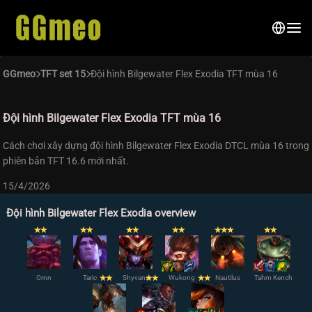
GGmeo
TFT set 15
Đội hình Bilgewater Flex Exodia TFT mùa 16
Đội hình Bilgewater Flex Exodia TFT mùa 16
Cách chơi xây dựng đội hình Bilgewater Flex Exodia DTCL mùa 16 trong
phiên bản TFT 16.6 mới nhất.
15/4/2026
Đội hình Bilgewater Flex Exodia overview
✭
✭
✭
✭
✭
✭
✭
✭
✭
✭
✭
✭
✭
Ornn
Taric
✭
✭
Shyvana
✭
✭
Wukong
✭
✭
Nautilus
Tahm Kench