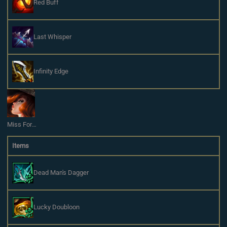
Red Buff
Last Whisper
Infinity Edge
Miss Fortune
Items
Dead Man's Dagger
Lucky Doubloon