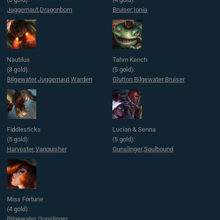
Juggernaut
,
Dragonborn
Bruiser
,
Ionia
Nautilus
Tahm Kench
(3 gold):
(5 gold):
Bilgewater
,
Juggernaut
,
Warden
Glutton
,
Bilgewater
,
Bruiser
Fiddlesticks
Lucian & Senna
(5 gold):
(5 gold):
Harvester
,
Vanquisher
Gunslinger
,
Soulbound
Miss Fortune
(4 gold):
Bilgewater
,
Gunslinger