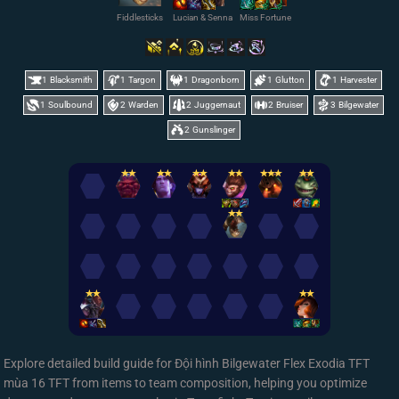
Fiddlesticks
Lucian & Senna
Miss Fortune
1
Blacksmith
1
Targon
1
Dragonborn
1
Glutton
1
Harvester
1
Soulbound
2
Warden
2
Juggernaut
2
Bruiser
3
Bilgewater
2
Gunslinger
✭
✭
✭
✭
✭
✭
✭
✭
✭
✭
✭
✭
✭
✭
✭
✭
✭
✭
✭
Explore detailed build guide for Đội hình Bilgewater Flex Exodia TFT
mùa 16 TFT from items to team composition, helping you optimize