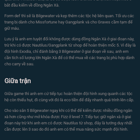
bắt đầu kiếm về đồng Ngân Xà.
Form def thì sẽ là Bilgewater và kẹp thêm các tộc hệ liên quan. Tối ưu các
trang bị dành cho Missfortune hay Gangplank và cho Graves cầm tạm để
giữ máu.
Lưu ý là anh em tuyệt đối không được dùng đồng Ngân Xà ở giai đoạn này,
trừ khi có được Nautilus/Gangplank từ shop để hoàn thiện mốc 5. Vì đây là
đội hình Exodia, chỉ đánh bằng 3 Bilgewater ở giai đoạn về sau, anh em
cần tích số lượng lớn Ngân Xà để có thể mua về các trang bị phù hợp dành
cho carry về sau.
Giữa trận
Giữa game thì anh em cứ tiếp tục hoàn thiện đội hình xung quanh các tộc
hệ còn thiếu hụt, đi cùng với đó là eco tiền để đẩy nhanh quá trình lên cấp.
Cho vào sân 5 Bilgewater ngay khi có thể để kiếm được nhiều đồng ngân
xà hơn cũng như mở khóa được Fizz ở level 7. Tiếp tục giữ ngân xà ở giai
đoạn này trừ khi anh em có được Nautilus từ shop, đây là tướng duy nhất
cần được lên 3 sao do đó anh em có thể mua nâng sức mạnh đội hình.