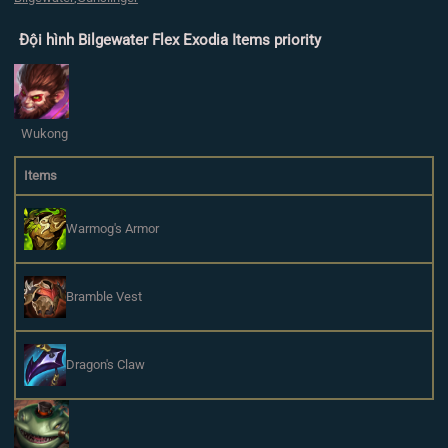
Đội hình Bilgewater Flex Exodia Items priority
Wukong
Items
Warmog's Armor
Bramble Vest
Dragon's Claw