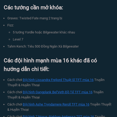
Các tướng cần mở khóa:
Graves: Twisted Fate mang 2 trang bị
Fizz:
5 tướng Yordle hoặc Bilgewater khác nhau
Level 7
Tahm Kench: Tiêu 500 Đồng Ngân Xà Bilgewater
Các đội hình mạnh mùa 16 khác đã có
hướng dẫn chi tiết:
Cách chơi
Đội hình Lissandra Freljord Thuật Sĩ TFT mùa 16
Truyền
Thuyết & Huyền Thoại
Cách chơi
Đội hình Gangplank Bel'Veth Đồ Tể TFT mùa 16
Truyền
Thuyết & Huyền Thoại
Cách chơi
Đội hình Ashe Tryndamere Reroll TFT mùa 16
Truyền Thuyết
& Huyền Thoại
Cách chơi
Đội hình 7 Noxus Atakhan Ambessa TFT mùa 16
Truyền