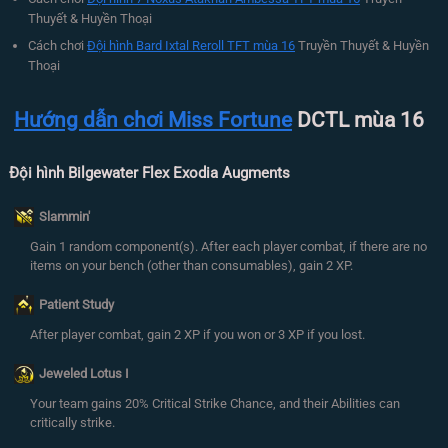
Thuyết & Huyền Thoại
Cách chơi
Đội hình Bard Ixtal Reroll TFT mùa 16
Truyền Thuyết & Huyền
Thoại
Hướng dẫn chơi Miss Fortune
DCTL mùa 16
Đội hình Bilgewater Flex Exodia Augments
Slammin'
Gain 1 random component(s). After each player combat, if there are no
items on your bench (other than consumables), gain 2 XP.
Patient Study
After player combat, gain 2 XP if you won or 3 XP if you lost.
Jeweled Lotus I
Your team gains 20% Critical Strike Chance, and their Abilities can
critically strike.