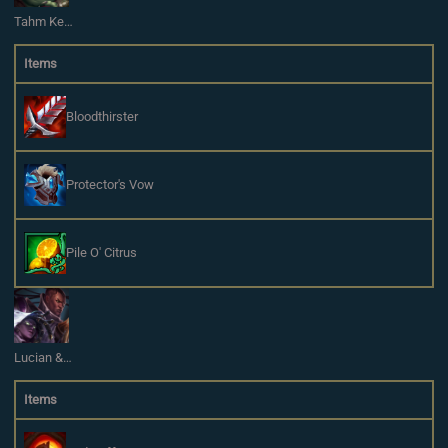
Tahm Kench
Items
Bloodthirster
Protector's Vow
Pile O' Citrus
Lucian & Senna
Items