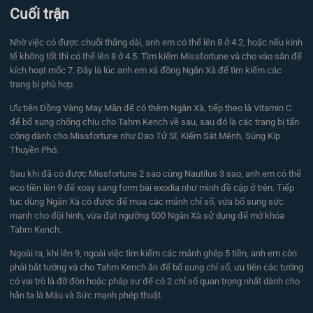
Cuối trận
Nhờ việc có được chuỗi thắng dài, anh em có thể lên 8 ở 4.2, hoặc nếu kinh
tế không tốt thì có thể lên 8 ở 4.5. Tìm kiếm Missfortune và cho vào sân để
kích hoạt mốc 7. Đây là lúc anh em xả đồng Ngân Xà để tìm kiếm các
trang bị phù hợp.
Ưu tiên Đồng Vàng May Mắn để có thêm Ngân Xà, tiếp theo là Vitamin C
để bổ sung chống chịu cho Tahm Kench về sau, sau đó là các trang bị tấn
công dành cho Missfortune như Dao Tử Sĩ, Kiếm Sát Mệnh, Súng Kíp
Thuyền Phó.
Sau khi đã có được Missfortune 2 sao cùng Nautilus 3 sao, anh em có thể
eco tiền lên 9 để xoay sang form bài exodia như mình đề cập ở trên. Tiếp
tục dùng Ngân Xà có được để mua các mảnh chỉ số, vừa bổ sung sức
mạnh cho đội hình, vừa đạt ngưỡng 500 Ngân Xà sử dụng để mở khóa
Tahm Kench.
Ngoài ra, khi lên 9, ngoài việc tìm kiếm các mảnh ghép 5 tiền, anh em còn
phải bắt tướng và cho Tahm Kench ăn để bổ sung chỉ số, ưu tiên các tướng
có vai trò là đỡ đòn hoặc pháp sư để có 2 chỉ số quan trọng nhất dành cho
hắn ta là Máu và Sức mạnh phép thuật.