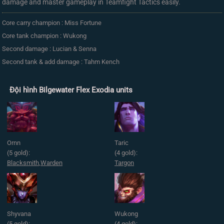
damage and master gameplay in Teamfight Tactics easily.
Core carry champion : Miss Fortune
Core tank champion : Wukong
Second damage : Lucian & Senna
Second tank & add damage : Tahm Kench
Đội hình Bilgewater Flex Exodia units
Ornn
Taric
(5 gold):
(4 gold):
Blacksmith
,
Warden
Targon
Shyvana
Wukong
(5 gold):
(4 gold):