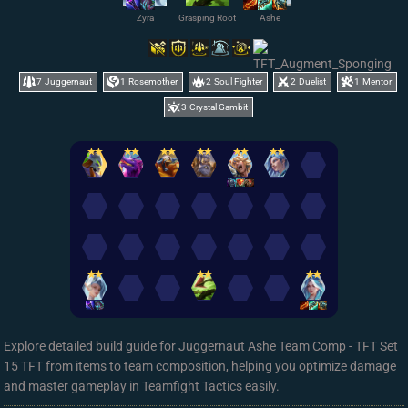
Zyra
Grasping Root
Ashe
7
Juggernaut
1
Rosemother
2
Soul Fighter
2
Duelist
1
Mentor
3
Crystal Gambit
✭
✭
✭
✭
✭
✭
✭
✭
✭
✭
✭
✭
✭
✭
✭
✭
✭
✭
Explore detailed build guide for Juggernaut Ashe Team Comp - TFT Set
15 TFT from items to team composition, helping you optimize damage
and master gameplay in Teamfight Tactics easily.