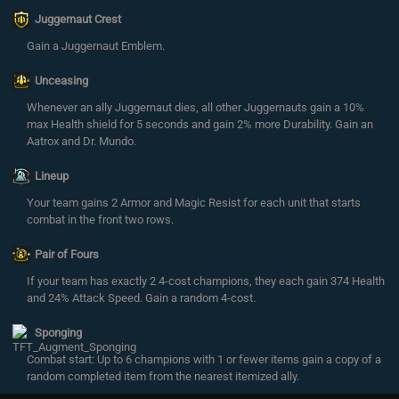
Juggernaut Crest
Gain a Juggernaut Emblem.
Unceasing
Whenever an ally Juggernaut dies, all other Juggernauts gain a 10%
max Health shield for 5 seconds and gain 2% more Durability. Gain an
Aatrox and Dr. Mundo.
Lineup
Your team gains 2 Armor and Magic Resist for each unit that starts
combat in the front two rows.
Pair of Fours
If your team has exactly 2 4-cost champions, they each gain 374 Health
and 24% Attack Speed. Gain a random 4-cost.
Sponging
Combat start: Up to 6 champions with 1 or fewer items gain a copy of a
random completed item from the nearest itemized ally.