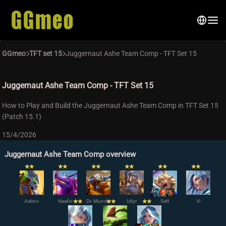
GGmeo
TFT set 15
Juggernaut Ashe Team Comp - TFT Set 15
Juggernaut Ashe Team Comp - TFT Set 15
How to Play and Build the Juggernaut Ashe Team Comp in TFT Set 15
(Patch 15.1)
15/4/2026
Juggernaut Ashe Team Comp overview
✭
✭
✭
✭
✭
✭
✭
✭
✭
✭
✭
✭
Aatrox
Naafiri
✭
✭
Dr. Mundo
✭
✭
Udyr
✭
✭
Sett
Vi