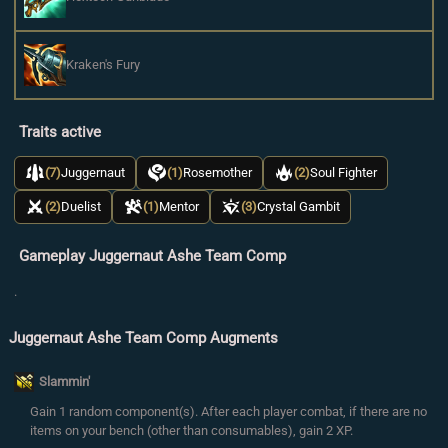
Kraken's Fury
Traits active
(7)
Juggernaut
(1)
Rosemother
(2)
Soul Fighter
(2)
Duelist
(1)
Mentor
(3)
Crystal Gambit
Gameplay Juggernaut Ashe Team Comp
.
Juggernaut Ashe Team Comp Augments
Slammin'
Gain 1 random component(s). After each player combat, if there are no
items on your bench (other than consumables), gain 2 XP.