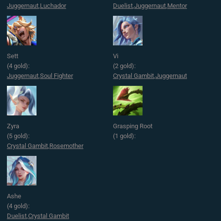
Juggernaut
,
Luchador
Duelist
,
Juggernaut
,
Mentor
Sett
Vi
(4 gold):
(2 gold):
Juggernaut
,
Soul Fighter
Crystal Gambit
,
Juggernaut
Zyra
Grasping Root
(5 gold):
(1 gold):
Crystal Gambit
,
Rosemother
Ashe
(4 gold):
Duelist
,
Crystal Gambit