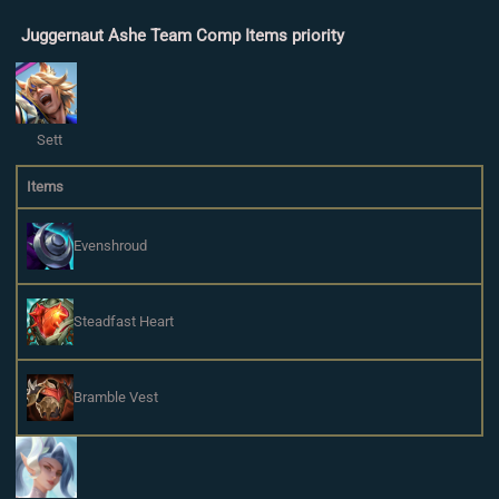
Juggernaut Ashe Team Comp Items priority
Sett
Items
Evenshroud
Steadfast Heart
Bramble Vest