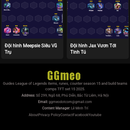
Đội hình Meepsie Siêu Vũ
Đội hình Jax Vươn Tới
Trụ
Tinh Tú
Guides League of Legends items, runes, counter season 15 and build teams
comps TFT set 15 2025.
Address:
Số 299, Ngõ 68, Phú Diễn, Bắc Từ Liêm, Hà Nội
Email:
ggmeodotcom@gmail.com
Content Manager:
Lê Minh Trí
About
Privacy Policy
Contact
Facebook
Youtube
https://mumoira.tv
lmss
xoilac
xoilac
trực tiếp bóng đá
Xôi Lạc TV
Jun88
socolive
https://bongdalu.us.com/
game đổi thưởng
tài xỉu online
xoilac
xoilac