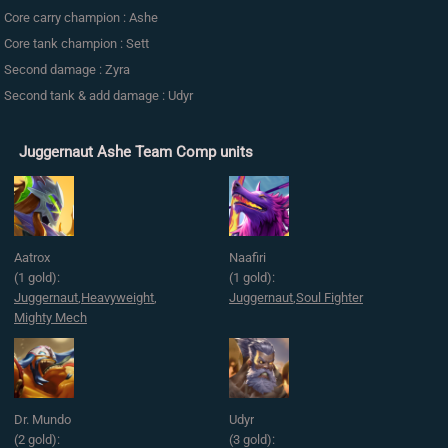
Core carry champion : Ashe
Core tank champion : Sett
Second damage : Zyra
Second tank & add damage : Udyr
Juggernaut Ashe Team Comp units
Aatrox
Naafiri
(1 gold):
(1 gold):
Juggernaut
,
Heavyweight
,
Juggernaut
,
Soul Fighter
Mighty Mech
Dr. Mundo
Udyr
(2 gold):
(3 gold):