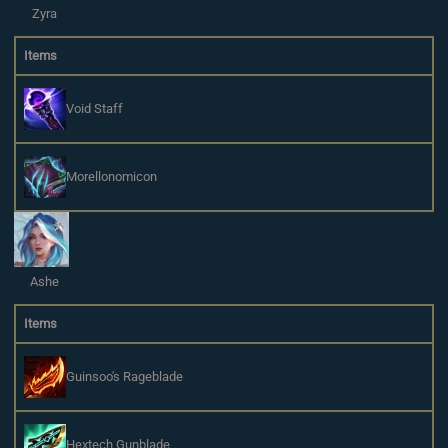
Zyra
Items
Void Staff
Morellonomicon
Ashe
Items
Guinsoo's Rageblade
Hextech Gunblade