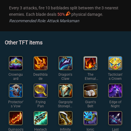
Every 3 attacks, fire 10 batblades split between the 3 nearest
enemies. Each blade deals
50%
physical damage.
Recommended Role: Attack Marksman
Other TFT items
Crowngu
Deathbla
Dragon's
The
Tactician'
ard
de
Claw
Eternal
s Crown
Flame
Protector'
Frying
Gargoyle
Giant's
Edge of
s Vow
Pan
Stoneplat
Belt
Night
e
Guinsoo's
Hextech
Infinity
Ionic
Last