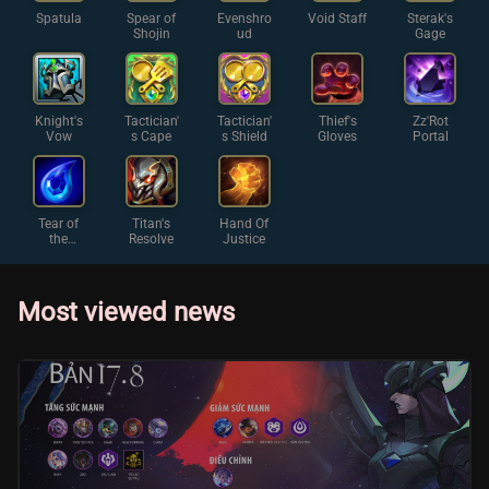
Spatula
Spear of
Evenshro
Void Staff
Sterak's
Shojin
ud
Gage
Knight's
Tactician'
Tactician'
Thief's
Zz'Rot
Vow
s Cape
s Shield
Gloves
Portal
Tear of
Titan's
Hand Of
the
Resolve
Justice
Goddess
Most viewed news