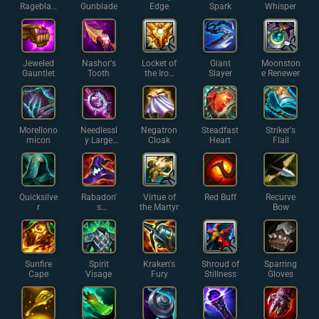
Rageblad
Gunblade
Edge
Spark
Whisper
e
Jeweled
Nashor's
Locket of
Giant
Moonston
Gauntlet
Tooth
the Iron
Slayer
e Renewer
Solari
Morellono
Needlessl
Negatron
Steadfast
Striker's
micon
y Large
Cloak
Heart
Flail
Rod
Quicksilve
Rabadon'
Virtue of
Red Buff
Recurve
r
s
the Martyr
Bow
Deathcap
Sunfire
Spirit
Kraken's
Shroud of
Sparring
Cape
Visage
Fury
Stillness
Gloves