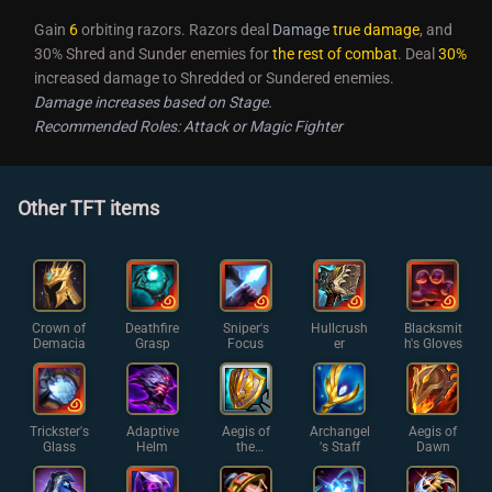
Gain
6
orbiting razors. Razors deal
Damage
true damage
, and
30% Shred and Sunder enemies for
the rest of combat
. Deal
30%
increased damage to Shredded or Sundered enemies.
Damage increases based on Stage.
Recommended Roles: Attack or Magic Fighter
Other TFT items
Crown of
Deathfire
Sniper's
Hullcrush
Blacksmit
Demacia
Grasp
Focus
er
h's Gloves
Trickster's
Adaptive
Aegis of
Archangel
Aegis of
Glass
Helm
the
's Staff
Dawn
Legion