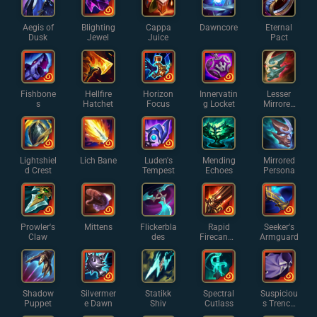
Aegis of
Blighting
Cappa
Dawncore
Eternal
Dusk
Jewel
Juice
Pact
Fishbone
Hellfire
Horizon
Innervatin
Lesser
s
Hatchet
Focus
g Locket
Mirrored
Persona
Lightshiel
Lich Bane
Luden's
Mending
Mirrored
d Crest
Tempest
Echoes
Persona
Prowler's
Mittens
Flickerbla
Rapid
Seeker's
Claw
des
Firecanno
Armguard
n
Shadow
Silvermer
Statikk
Spectral
Suspiciou
Puppet
e Dawn
Shiv
Cutlass
s Trench
Coat