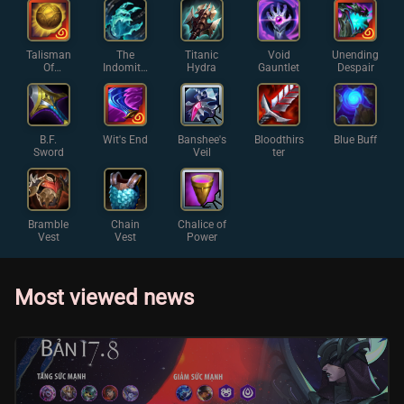
Talisman
The
Titanic
Void
Unending
Of
Indomita
Hydra
Gauntlet
Despair
Ascensio
ble
n
B.F.
Wit's End
Banshee's
Bloodthirs
Blue Buff
Sword
Veil
ter
Bramble
Chain
Chalice of
Vest
Vest
Power
Most viewed news