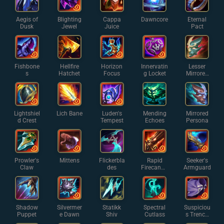
Aegis of
Blighting
Cappa
Dawncore
Eternal
Dusk
Jewel
Juice
Pact
Fishbone
Hellfire
Horizon
Innervatin
Lesser
s
Hatchet
Focus
g Locket
Mirrored
Persona
Lightshiel
Lich Bane
Luden's
Mending
Mirrored
d Crest
Tempest
Echoes
Persona
Prowler's
Mittens
Flickerbla
Rapid
Seeker's
Claw
des
Firecanno
Armguard
n
Shadow
Silvermer
Statikk
Spectral
Suspiciou
Puppet
e Dawn
Shiv
Cutlass
s Trench
Coat