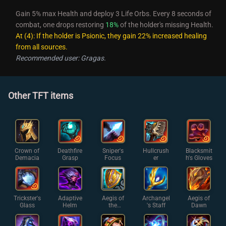
Gain 5% max Health and deploy 3 Life Orbs. Every 8 seconds of
combat, one drops restoring
18%
of the holder's missing Health.
At (4): If the holder is Psionic, they gain 22% increased healing
from all sources.
Recommended user: Gragas.
Other TFT items
Crown of
Deathfire
Sniper's
Hullcrush
Blacksmit
Demacia
Grasp
Focus
er
h's Gloves
Trickster's
Adaptive
Aegis of
Archangel
Aegis of
Glass
Helm
the
's Staff
Dawn
Legion