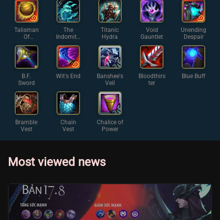
Talisman
The
Titanic
Void
Unending
Of
Indomita
Hydra
Gauntlet
Despair
Ascensio
ble
n
B.F.
Wit's End
Banshee's
Bloodthirs
Blue Buff
Sword
Veil
ter
Bramble
Chain
Chalice of
Vest
Vest
Power
Most viewed news