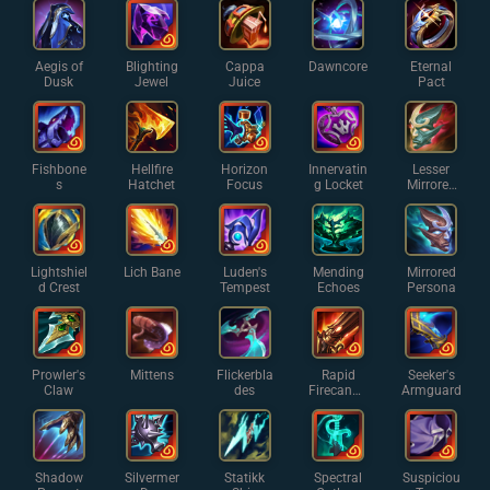
Aegis of
Blighting
Cappa
Dawncore
Eternal
Dusk
Jewel
Juice
Pact
Fishbone
Hellfire
Horizon
Innervatin
Lesser
s
Hatchet
Focus
g Locket
Mirrored
Persona
Lightshiel
Lich Bane
Luden's
Mending
Mirrored
d Crest
Tempest
Echoes
Persona
Prowler's
Mittens
Flickerbla
Rapid
Seeker's
Claw
des
Firecanno
Armguard
n
Shadow
Silvermer
Statikk
Spectral
Suspiciou