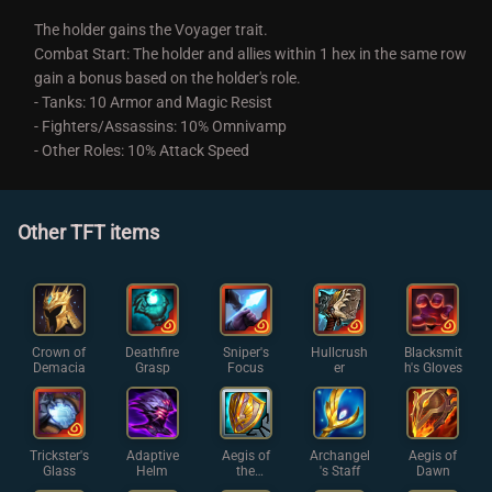
The holder gains the Voyager trait.
Combat Start: The holder and allies within 1 hex in the same row
gain a bonus based on the holder's role.
- Tanks: 10 Armor and Magic Resist
- Fighters/Assassins: 10% Omnivamp
- Other Roles: 10% Attack Speed
Other TFT items
Crown of
Deathfire
Sniper's
Hullcrush
Blacksmit
Demacia
Grasp
Focus
er
h's Gloves
Trickster's
Adaptive
Aegis of
Archangel
Aegis of
Glass
Helm
the
's Staff
Dawn
Legion