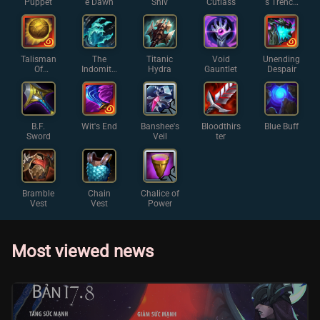
Puppet
e Dawn
Shiv
Cutlass
s Trench
Coat
Talisman
The
Titanic
Void
Unending
Of
Indomita
Hydra
Gauntlet
Despair
Ascensio
ble
n
B.F.
Wit's End
Banshee's
Bloodthirs
Blue Buff
Sword
Veil
ter
Bramble
Chain
Chalice of
Vest
Vest
Power
Most viewed news