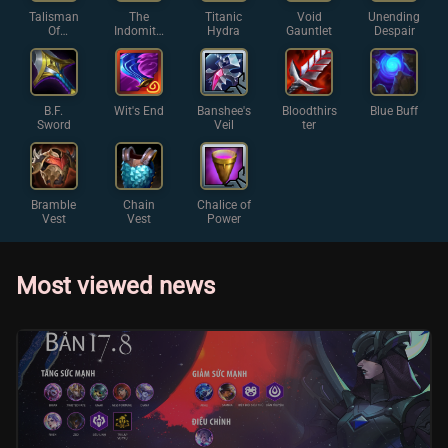
Talisman
The
Titanic
Void
Unending
Of
Indomita
Hydra
Gauntlet
Despair
Ascensio
ble
n
B.F.
Wit's End
Banshee's
Bloodthirs
Blue Buff
Sword
Veil
ter
Bramble
Chain
Chalice of
Vest
Vest
Power
Most viewed news