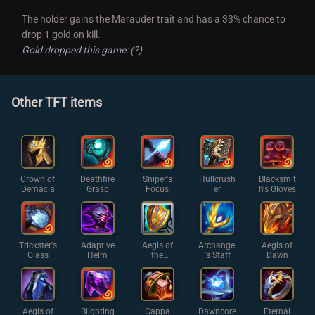
The holder gains the Marauder trait and has a 33% chance to
drop 1 gold on kill.
Gold dropped this game:
(?)
Other TFT items
Crown of
Deathfire
Sniper's
Hullcrush
Blacksmit
Demacia
Grasp
Focus
er
h's Gloves
Trickster's
Adaptive
Aegis of
Archangel
Aegis of
Glass
Helm
the
's Staff
Dawn
Legion
Aegis of
Blighting
Cappa
Dawncore
Eternal