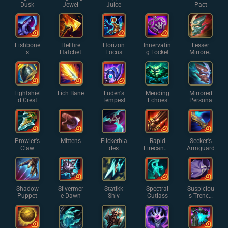
Dusk
Jewel
Juice
Pact
Fishbone
Hellfire
Horizon
Innervatin
Lesser
s
Hatchet
Focus
g Locket
Mirrored
Persona
Lightshiel
Lich Bane
Luden's
Mending
Mirrored
d Crest
Tempest
Echoes
Persona
Prowler's
Mittens
Flickerbla
Rapid
Seeker's
Claw
des
Firecanno
Armguard
n
Shadow
Silvermer
Statikk
Spectral
Suspiciou
Puppet
e Dawn
Shiv
Cutlass
s Trench
Coat