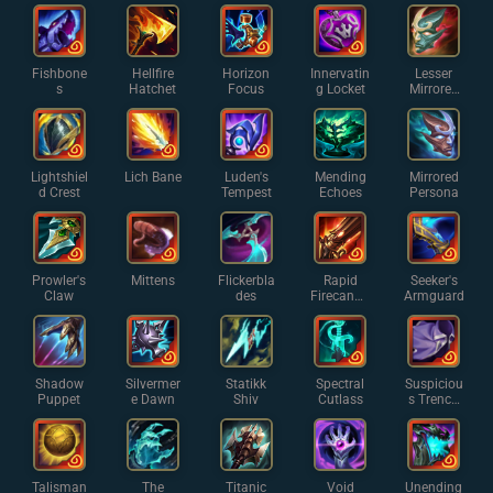
Fishbone
Hellfire
Horizon
Innervatin
Lesser
s
Hatchet
Focus
g Locket
Mirrored
Persona
Lightshiel
Lich Bane
Luden's
Mending
Mirrored
d Crest
Tempest
Echoes
Persona
Prowler's
Mittens
Flickerbla
Rapid
Seeker's
Claw
des
Firecanno
Armguard
n
Shadow
Silvermer
Statikk
Spectral
Suspiciou
Puppet
e Dawn
Shiv
Cutlass
s Trench
Coat
Talisman
The
Titanic
Void
Unending