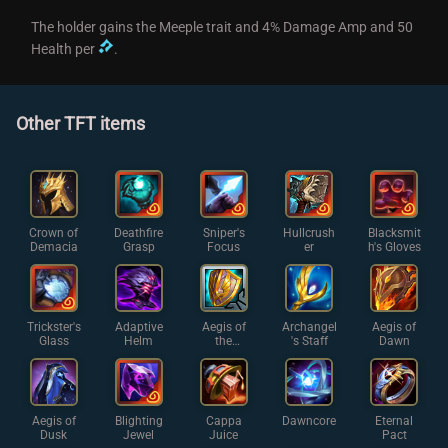
The holder gains the Meeple trait and 4% Damage Amp and 50
Health per
.
Other TFT items
Crown of
Deathfire
Sniper's
Hullcrush
Blacksmit
Demacia
Grasp
Focus
er
h's Gloves
Trickster's
Adaptive
Aegis of
Archangel
Aegis of
Glass
Helm
the
's Staff
Dawn
Legion
Aegis of
Blighting
Cappa
Dawncore
Eternal
Dusk
Jewel
Juice
Pact