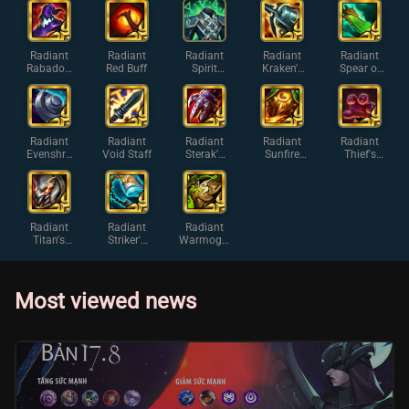
Radiant
Radiant
Radiant
Radiant
Radiant
Rabadon'
Red Buff
Spirit
Kraken's
Spear of
s
Visage
Fury
Shojin
Deathcap
Radiant
Radiant
Radiant
Radiant
Radiant
Evenshro
Void Staff
Sterak's
Sunfire
Thief's
ud
Gage
Cape
Gloves
Radiant
Radiant
Radiant
Titan's
Striker's
Warmog's
Resolve
Flail
Armor
Most viewed news