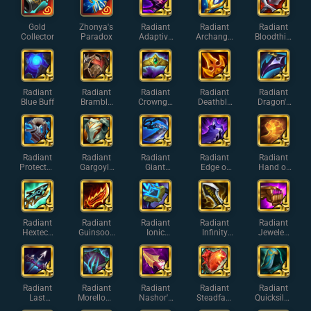
Gold
Zhonya's
Radiant
Radiant
Radiant
Collector
Paradox
Adaptive
Archangel
Bloodthirs
Helm
's Staff
ter
Radiant
Radiant
Radiant
Radiant
Radiant
Blue Buff
Bramble
Crowngu
Deathbla
Dragon's
Vest
ard
de
Claw
Radiant
Radiant
Radiant
Radiant
Radiant
Protector'
Gargoyle
Giant
Edge of
Hand of
s Vow
Stoneplat
Slayer
Night
Justice
e
Radiant
Radiant
Radiant
Radiant
Radiant
Hextech
Guinsoo's
Ionic
Infinity
Jeweled
Gunblade
Rageblad
Spark
Edge
Gauntlet
e
Radiant
Radiant
Radiant
Radiant
Radiant
Last
Morellono
Nashor's
Steadfast
Quicksilve
Whisper
micon
Tooth
Heart
r