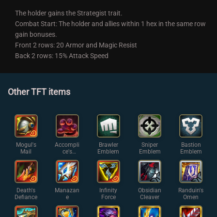
The holder gains the Strategist trait.
Combat Start: The holder and allies within 1 hex in the same row
gain bonuses.
Front 2 rows: 20 Armor and Magic Resist
Back 2 rows: 15% Attack Speed
Other TFT items
Mogul's
Accompli
Brawler
Sniper
Bastion
Mail
ce's
Emblem
Emblem
Emblem
Gloves
Death's
Manazan
Infinity
Obsidian
Randuin's
Defiance
e
Force
Cleaver
Omen