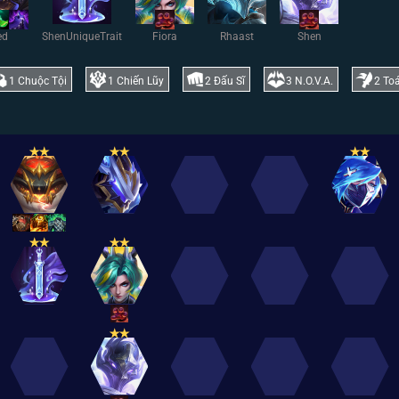
ed
ShenUniqueTrait
Fiora
Rhaast
Shen
1
Chuộc Tội
1
Chiến Lũy
2
Đấu Sĩ
3
N.O.V.A.
2
To
✭
✭
✭
✭
✭
✭
✭
✭
✭
✭
✭
✭