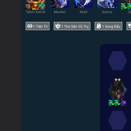
Tahm Kench
Maokai
Akali
Aatrox
Z
1
Tiên Tri
1
Thợ Săn Vũ Trụ
1
Song Đấu
✭
✭