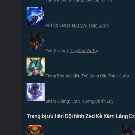
Tahm Kench
(4 vàng):
Đấu Sĩ
,
Tiên Tri
Akali
(2 vàng):
N.O.V.A.
,
Toán Cướp
Zed
(5 vàng):
Thợ Săn Vũ Trụ
Fiora
(5 vàng):
Siêu Thú
,
Song Đấu
,
Toán Cướp
Shen
(5 vàng):
Can Trường
,
Chiến Lũy
Trang bị ưu tiên Đội hình Zed Kẻ Xâm Lăng Ex