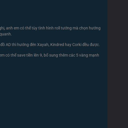
nghị, anh em có thể tùy tình hình roll tướng mà chọn hướng
 quanh.
 đồ AD thì hướng đên Xayah, Kindred hay Corki đều được.
h em có thể save tiền lên 9, bổ sung thêm các 5 vàng mạnh