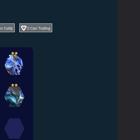
án Cướp
2
Can Trường
✭
✭
✭
✭