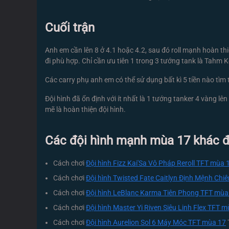
Cuối trận
Anh em cần lên 8 ở 4.1 hoặc 4.2, sau đó roll mạnh hoàn thi
đi phù hợp. Chỉ cần ưu tiên 1 trong 3 tướng tank là Tahm
Các carry phụ anh em có thể sử dụng bất kì 5 tiền nào tì
Đội hình đã ổn định với ít nhất là 1 tướng tanker 4 vàng l
mẽ là hoàn thiện đội hình.
Các đội hình mạnh mùa 17 khác đã
Cách chơi
Đội hình Fizz Kai'Sa Vô Pháp Reroll TFT mùa 
Cách chơi
Đội hình Twisted Fate Caitlyn Định Mệnh Chi
Cách chơi
Đội hình LeBlanc Karma Tiên Phong TFT mùa
Cách chơi
Đội hình Master Yi Riven Siêu Linh Flex TFT 
Cách chơi
Đội hình Aurelion Sol 6 Máy Móc TFT mùa 17