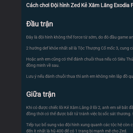
Cách chơi Đội hình Zed Kẻ Xâm Lăng Exodia F
Đầu trận
Đây là đội hình không thể force từ sớm, do đó đầu game an
2 hướng def khỏe nhất sẽ là Tộc Thượng Cổ mốc 3, cung c
Hoặc anh em cũng có thể đánh chuỗi thua nếu có Siêu Thú,
đồng minh về sau.
Lưu ý nếu đánh chuỗi thua thì anh em không nên lắp đồ quá
Giữa trận
Khi có được chiếc lõi Kẻ Xâm Lăng ở lõi 2, anh em sẽ bắt đ
đồng thời có thể được bất tử tránh việc bị sốc sát thương.
Tiếp tục bổ sung vào đội hình xung quanh các tộc hệ còn c
đến ít nhất là hũ 400 để có 1 trang bị mạnh mẽ cho Zed.