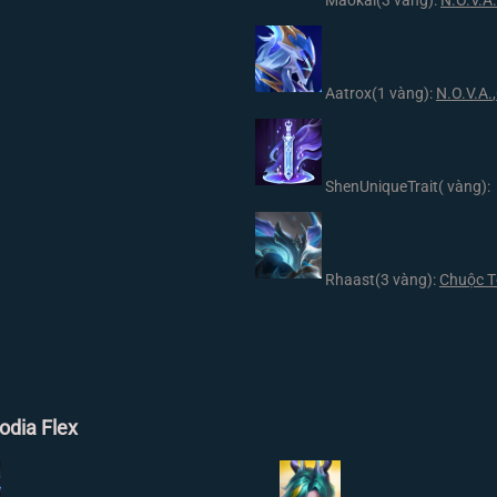
Maokai
(3 vàng):
N.O.V.A.
Aatrox
(1 vàng):
N.O.V.A.
,
ShenUniqueTrait
( vàng):
Rhaast
(3 vàng):
Chuộc T
odia Flex