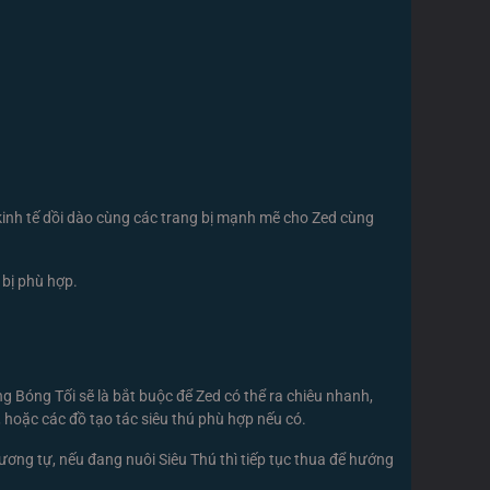
kinh tế dồi dào cùng các trang bị mạnh mẽ cho Zed cùng
 bị phù hợp.
ng Bóng Tối sẽ là bắt buộc để Zed có thể ra chiêu nhanh,
, hoặc các đồ tạo tác siêu thú phù hợp nếu có.
ương tự, nếu đang nuôi Siêu Thú thì tiếp tục thua để hướng