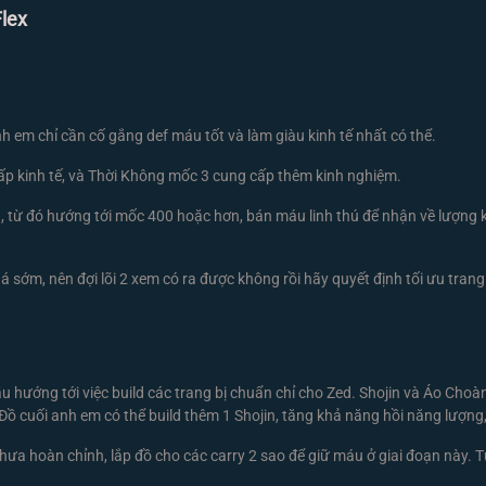
lex
h em chỉ cần cố gắng def máu tốt và làm giàu kinh tế nhất có thể.
ấp kinh tế, và Thời Không mốc 3 cung cấp thêm kinh nghiệm.
 từ đó hướng tới mốc 400 hoặc hơn, bán máu linh thú để nhận về lượng 
 sớm, nên đợi lõi 2 xem có ra được không rồi hãy quyết định tối ưu trang
ầu hướng tới việc build các trang bị chuẩn chỉ cho Zed. Shojin và Áo Choà
 Đồ cuối anh em có thể build thêm 1 Shojin, tăng khả năng hồi năng lượng
hưa hoàn chỉnh, lắp đồ cho các carry 2 sao để giữ máu ở giai đoạn này. T