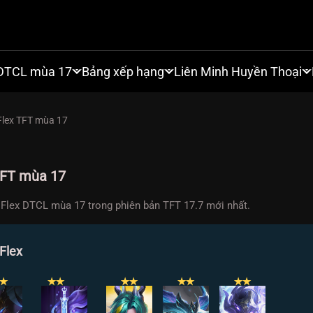
DTCL mùa 17
Bảng xếp hạng
Liên Minh Huyền Thoại
Flex TFT mùa 17
TFT mùa 17
Flex DTCL mùa 17 trong phiên bản TFT 17.7 mới nhất.
Flex
✭
✭
✭
✭
✭
✭
✭
✭
✭