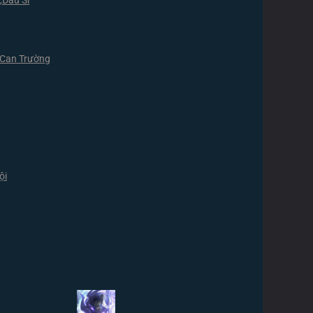
,
Đấu Sĩ
Can Trường
ội