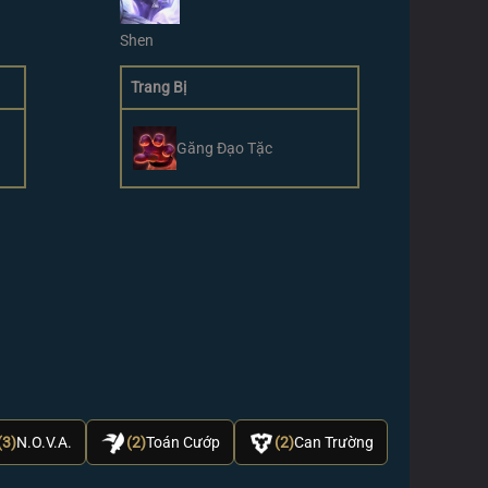
Shen
Trang Bị
Găng Đạo Tặc
(3)
N.O.V.A.
(2)
Toán Cướp
(2)
Can Trường