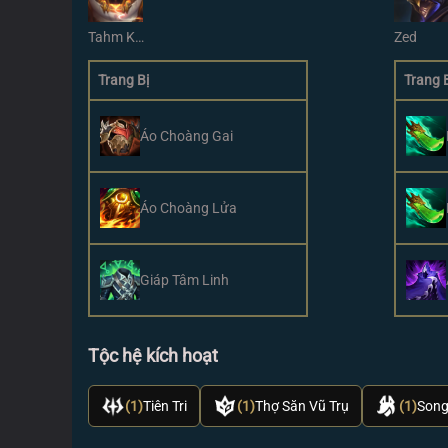
Tahm Kench
Zed
Trang Bị
Trang 
Áo Choàng Gai
Áo Choàng Lửa
Giáp Tâm Linh
Tộc hệ kích hoạt
(1)
Tiên Tri
(1)
Thợ Săn Vũ Trụ
(1)
Song