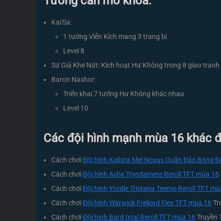
Tướng cần mở khóa:
Kai'Sa:
1 tướng Viễn Kích mang 3 trang bị
Level 8
Sứ Giả Khe Nứt: Kích hoạt Hư Không trong 8 giao tranh
Baron Nashor:
Triển khai 7 tướng Hư Không khác nhau.
Level 10
Các đội hình mạnh mùa 16 khác đã
Cách chơi
Đội hình Kalista Mel Noxus Quần Đảo Bóng 
Cách chơi
Đội hình Ashe Tryndamere Reroll TFT mùa 16
Cách chơi
Đội hình Yordle Tristana Teemo Reroll TFT mù
Cách chơi
Đội hình Warwick Freljord Flex TFT mùa 16
Tr
Cách chơi
Đội hình Bard Ixtal Reroll TFT mùa 16
Truyền 