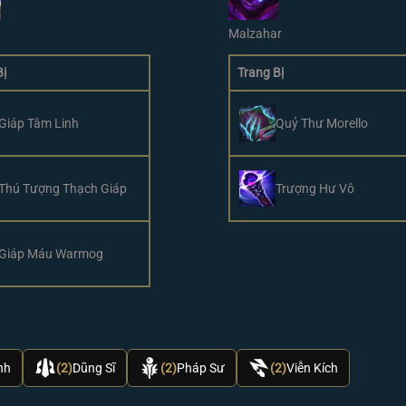
Malzahar
Bị
Trang Bị
Giáp Tâm Linh
Quỷ Thư Morello
Thú Tượng Thạch Giáp
Trượng Hư Vô
Giáp Máu Warmog
nh
(2)
Dũng Sĩ
(2)
Pháp Sư
(2)
Viễn Kích