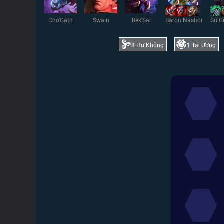
Cho'Gath
Swain
Rek'Sai
Baron Nashor
Sứ G
8
Hư Không
1
Tai Ương