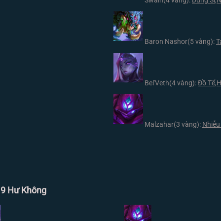
Swain
(4 vàng):
Dũng Sĩ
,
N
Baron Nashor
(5 vàng):
T
Bel'Veth
(4 vàng):
Đồ Tể
,
H
Malzahar
(3 vàng):
Nhiễu
r 9 Hư Không