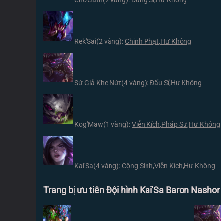
Cho'Gath
(2 vàng):
Dũng Sĩ
,
Hư Không
Rek'Sai
(2 vàng):
Chinh Phạt
,
Hư Không
Sứ Giả Khe Nứt
(4 vàng):
Đấu Sĩ
,
Hư Không
Kog'Maw
(1 vàng):
Viễn Kích
,
Pháp Sư
,
Hư Không
Kai'Sa
(4 vàng):
Cộng Sinh
,
Viễn Kích
,
Hư Không
Trang bị ưu tiên Đội hình Kai'Sa Baron Nasho