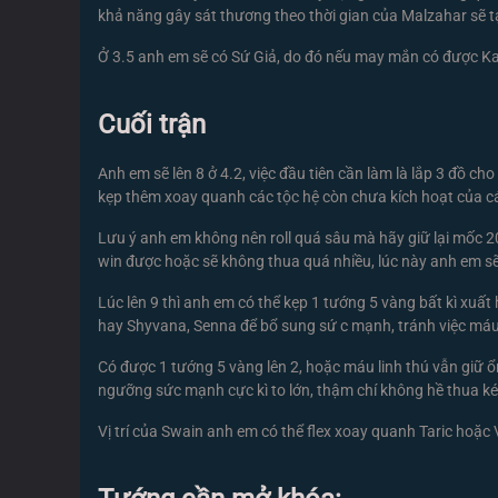
khả năng gây sát thương theo thời gian của Malzahar sẽ t
Ở 3.5 anh em sẽ có Sứ Giả, do đó nếu may mắn có được Kai
Cuối trận
Anh em sẽ lên 8 ở 4.2, việc đầu tiên cần làm là lắp 3 đồ c
kẹp thêm xoay quanh các tộc hệ còn chưa kích hoạt của c
Lưu ý anh em không nên roll quá sâu mà hãy giữ lại mốc 20, 
win được hoặc sẽ không thua quá nhiều, lúc này anh em sẽ 
Lúc lên 9 thì anh em có thể kẹp 1 tướng 5 vàng bất kì xuất 
hay Shyvana, Senna để bổ sung sứ c mạnh, tránh việc máu
Có được 1 tướng 5 vàng lên 2, hoặc máu linh thú vẫn giữ ổ
ngưỡng sức mạnh cực kì to lớn, thậm chí không hề thua ké
Vị trí của Swain anh em có thể flex xoay quanh Taric hoặc