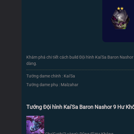
✭
✭
Khám phá chi tiết cách build Đội hình Kai'Sa Baron Nashor
dàng.
Tướng dame chính : Kai'Sa
Tướng dame phụ : Malzahar
Tướng Đội hình Kai'Sa Baron Nashor 9 Hư Kh