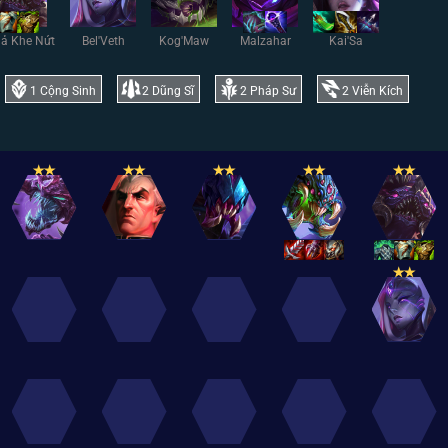
iả Khe Nứt
Bel'Veth
Kog'Maw
Malzahar
Kai'Sa
1
Cộng Sinh
2
Dũng Sĩ
2
Pháp Sư
2
Viễn Kích
✭
✭
✭
✭
✭
✭
✭
✭
✭
✭
✭
✭