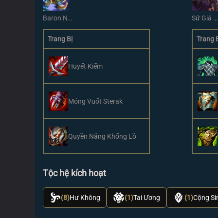
Baron Nashor
Sứ Giả Khe Nứt
Trang Bị
Trang 
Huyết Kiếm
Móng Vuốt Sterak
Quyền Năng Khổng Lồ
Tộc hệ kích hoạt
(8)
Hư Không
(1)
Tai Ương
(1)
Cộng Si