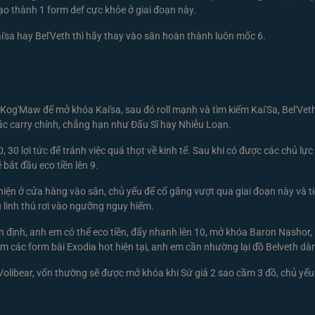
ạo thành 1 form def cực khỏe ở giai đoạn này.
'sa hay Bel'Veth thì hãy thay vào sân hoàn thành luôn mốc 6.
ho Kog'Maw để mở khóa Kai'sa, sau đó roll mạnh và tìm kiếm Kai'Sa, Bel'Ve
ác carry chính, chẳng hạn như Đấu Sĩ hay Nhiễu Loạn.
30 lợi tức để tránh việc quá thọt về kinh tế. Sau khi có được các chủ lực
bắt đầu eco tiền lên 9.
hiện ở cửa hàng vào sân, chủ yếu để cố gắng vượt qua giai đoạn này và tiếp
 linh thú rơi vào ngưỡng nguy hiểm.
n định, anh em có thể eco tiền, đẩy nhanh lên 10, mở khóa Baron Nashor, 
m các form bài Exodia hot hiện tại, anh em cần nhường lại đồ Belveth dà
 Volibear, vốn thường sẽ được mở khóa khi Sứ giả 2 sao cầm 3 đồ, chủ yếu