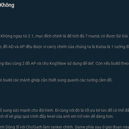
 Không
Không ngay từ 2.1, mục đích chính là để tích đủ 7 round, có được Sứ Giả
đồ AD và AP đều được vì carry chính của chúng ta là Kai'sa là 1 tướng đa
ng đao cùng 2 đồ AP và cho Kog'Maw sử dụng để def. Còn nếu build theo
ó build các mảnh ghép cần thiết xung quanh các tướng cầm đồ.
ng sức mạnh cho đội hình. Đi cùng với đó là tối ưu lợi tức để có thể đẩy 
inh tế sẽ giúp quá trình đẩy level của anh em trở nên dễ dàng hơn.
h Dũng Sĩ với Cho'Gath làm tanker chính. Dame phía sau ở giai đoạn này 