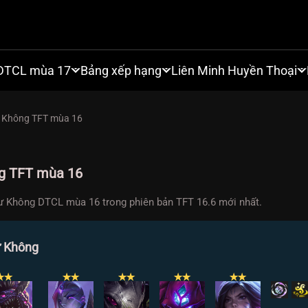
DTCL mùa 17
Bảng xếp hạng
Liên Minh Huyền Thoại
ư Không TFT mùa 16
ng TFT mùa 16
ư Không DTCL mùa 16 trong phiên bản TFT 16.6 mới nhất.
ư Không
✭
✭
✭
✭
✭
✭
✭
✭
✭
✭