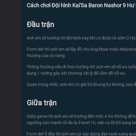
Cách chơi Đội hình Kai'Sa Baron Nashor 9 Hư
Đầu trận
Anh em sẽ hướng tới đội hình này khi có được từ sớm 2 Hư 
Form def thì anh em sẽ lắp đồ cho Kog'Maw hoặc Malzahar, 
thương của cô nàng.
Thông thường nếu đi theo hướng AP, anh em sẽ tối ưu cuồ
dụng 1 tướng gây sát thương vật lý để cầm đồ tối ưu.
Quan trọng nhất, anh em cứ giữ bộ khung hư không, sau đ
Giữa trận
Giữa game thì anh em sẽ hướng đến mốc 4 Hư Không để bổ su
ngưỡng sức mạnh tối đa là ở level 10, việc có lõi bổ sung k
Form def ở đây thì anh em cứ xây dựng dàn tank xung quan