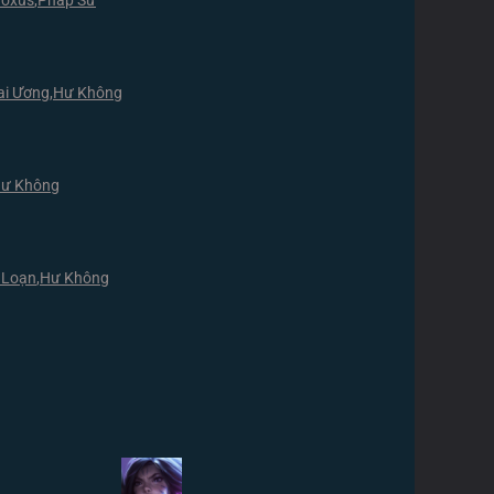
oxus
,
Pháp Sư
ai Ương
,
Hư Không
ư Không
 Loạn
,
Hư Không