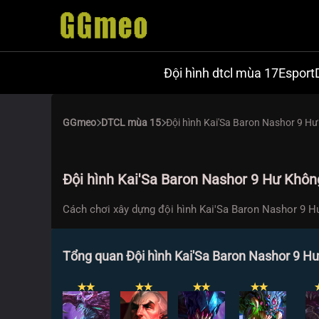
Đội hình dtcl mùa 17
Esport
GGmeo
DTCL mùa 15
Đội hình Kai'Sa Baron Nashor 9 H
Đội hình Kai'Sa Baron Nashor 9 Hư Khô
Cách chơi xây dựng đội hình Kai'Sa Baron Nashor 9 H
Tổng quan Đội hình Kai'Sa Baron Nashor 9 H
✭
✭
✭
✭
✭
✭
✭
✭