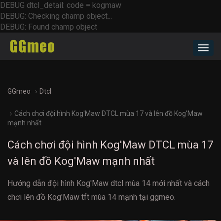
DEBUG dtcl_detail: code = kogmaw
DEBUG: Checking champ object...
DEBUG: Found champ object
Toggl
navig
GGmeo
Dtcl
Cách chơi đội hình Kog'Maw DTCL mùa 17 và lên đồ Kog'Maw
mạnh nhất
Cách chơi đội hình Kog'Maw DTCL mùa 17
và lên đồ Kog'Maw mạnh nhất
Hướng dẫn đội hình Kog'Maw dtcl mùa 14 mới nhất và cách
chơi lên đồ Kog'Maw tft mùa 14 mạnh tại ggmeo.