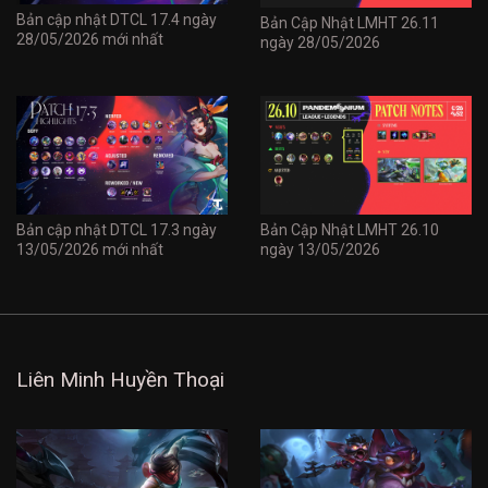
Bản cập nhật DTCL 17.4 ngày
Bản Cập Nhật LMHT 26.11
28/05/2026 mới nhất
ngày 28/05/2026
Bản cập nhật DTCL 17.3 ngày
Bản Cập Nhật LMHT 26.10
13/05/2026 mới nhất
ngày 13/05/2026
Liên Minh Huyền Thoại