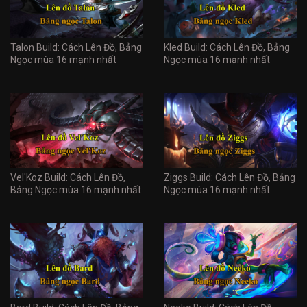
Talon Build: Cách Lên Đồ, Bảng
Kled Build: Cách Lên Đồ, Bảng
Ngọc mùa 16 mạnh nhất
Ngọc mùa 16 mạnh nhất
Vel'Koz Build: Cách Lên Đồ,
Ziggs Build: Cách Lên Đồ, Bảng
Bảng Ngọc mùa 16 mạnh nhất
Ngọc mùa 16 mạnh nhất