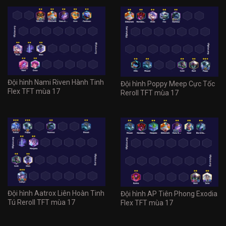
Đội hình Nami Riven Hành Tinh
Đội hình Poppy Meep Cực Tốc
Flex TFT mùa 17
Reroll TFT mùa 17
Đội hình Aatrox Liên Hoàn Tinh
Đội hình AP Tiên Phong Exodia
Tú Reroll TFT mùa 17
Flex TFT mùa 17